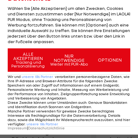
es eine Freude, ein Geschenk", versteht der 46-
Wählen Sie [Alle Akzeptieren] um allen Zwecken, Cookies
jährige, der als Aktiver selbst in Barcelona
und Diensten zuzustimmen oder [Nur Notwendige] im LAOLA1
PUR Modus, ohne Tracking uns Peronsalisierung von
gespielt hat, die Kritik am "Tiki-taka" nicht.
Werbung fortzufahren. Sie können mit [Optionen] auch eine
Darüberhinaus sei nach dem 0:2 gegen Schweden
individuelle Auswahl zu treffen. Sie können Ihre Einstellungen
die Euphorie beim Mitfavoriten "nicht mehr so
jederzeit über den Button links unten bzw. über den Link in
der Fußzeile anpassen.
groß wie vor ein paar Tagen."
ALLE
NUR
AKZEPTIEREN
Mehr zum Thema
OPTIONEN
NOTWENDIGE
Tracking und
Weiter mit PUR-Abo
Personalisierung
Wir und
unsere
186
Partner
verarbeiten personenbezogene Daten, wie
Ihre IP-Adresse und Browser-Attribute für die folgenden Zwecke
:
Speichern von oder Zugriff auf Informationen auf einem Endgerät;
Personalisierte Werbung und Inhalte, Messung von Werbeleistung und
der Performance von Inhalten, Zielgruppenforschung sowie Entwicklung
und Verbesserung von Angeboten
.
Diese Zwecke können unter Umständen auch
:
Genaue Standortdaten
und Identifikation durch Scannen von Endgeräten
.
Manche Partner verwenden für gewisse Zwecke berechtigtes
Interesse als Rechtsgrundlage für die Datenverarbeitung. Details
dazu, sowie die Möglichkeit Ihr Widerspruchsrecht auszuüben, sind hier
verfügbar
:
unsere
186
Partner
Impressum
|
Datenschutzrichtlinie
Premier-League-
Sebastian O