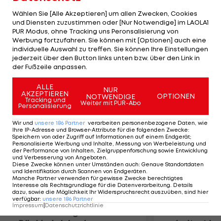
Euro von den Tschechen ersteigert. "Leider ist es
Wählen Sie [Alle Akzeptieren] um allen Zwecken, Cookies
nur ein One-Night-Stand geworden", sagt
und Diensten zuzustimmen oder [Nur Notwendige] im LAOLA1
PUR Modus, ohne Tracking uns Peronsalisierung von
Organisator Lieven Scheire. "Wir hatten aber
Werbung fortzufahren. Sie können mit [Optionen] auch eine
einen tollen Abend. Nun warten wir auf unseren
individuelle Auswahl zu treffen. Sie können Ihre Einstellungen
nächsten Mieter." Der Erlös geht jeweils
jederzeit über den Button links unten bzw. über den Link in
der Fußzeile anpassen.
vollumfänglich an das Kinderhilfswerk UNICEF.
ALLE
NUR
AKZEPTIEREN
Mehr zum Thema
OPTIONEN
NOTWENDIGE
Tracking und
Weiter mit PUR-Abo
Personalisierung
Wir und
unsere
186
Partner
verarbeiten personenbezogene Daten, wie
Ihre IP-Adresse und Browser-Attribute für die folgenden Zwecke
:
Speichern von oder Zugriff auf Informationen auf einem Endgerät;
Personalisierte Werbung und Inhalte, Messung von Werbeleistung und
der Performance von Inhalten, Zielgruppenforschung sowie Entwicklung
und Verbesserung von Angeboten
.
Diese Zwecke können unter Umständen auch
:
Genaue Standortdaten
und Identifikation durch Scannen von Endgeräten
.
Manche Partner verwenden für gewisse Zwecke berechtigtes
Interesse als Rechtsgrundlage für die Datenverarbeitung. Details
dazu, sowie die Möglichkeit Ihr Widerspruchsrecht auszuüben, sind hier
verfügbar
:
unsere
186
Partner
Impressum
|
Datenschutzrichtlinie
Premier-League-
Sebastian O