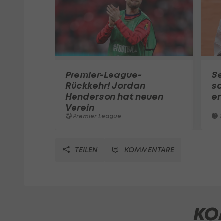
Premier-League-
S
Rückkehr! Jordan
sc
Henderson hat neuen
e
Verein
Premier League
T
TEILEN
KOMMENTARE
KO