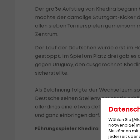
Der große Aufstieg von Khedira begann be
machte der damalige Stuttgart-Kicker da
allen sieben Turnierspielen gemeinsam m
Zentrum.
Der Lauf der Deutschen wurde erst im Ha
gestoppt. Im Spiel um Platz drei gab es 
gegen Uruguay, den ausgerechnet Khedir
sicherstellte.
Als Belohnung folgte der Wechsel zum 
Deutsche seinen Stellenwert stetig erhöh
allerdings eine etwas defensivere Rolle 
Datensc
und ganz einbringen darf.
Wählen Sie [Al
Notwendige] im
Führungsspieler Khedira
Sie können mit 
jederzeit über 