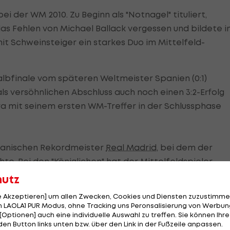
i der WM 2010. Zu Beginn als "Notnagel" tituliert,
s Fehlen von Michael Ballack vergessen und bildete i
it Schweinsteiger ein starkes Duo im Mittelfeld-
lbfinale vom späteren Weltmeister Spanien (0:1)
als versöhnlichen Abschluss auch noch einen 3:2-Erfolg
a mit seinem ersten WM-Treffer in der Schlussphase
spanischen Rekordmeister
Real Madrid
, bei dem der
te. Bei den "Königlichen" hat der Mittelfeldspieler
als im
DFB-Team
, wo er auch seine Offensivqualitäten vo
hutz
le Akzeptieren] um allen Zwecken, Cookies und Diensten zuzustimme
 LAOLA1 PUR Modus, ohne Tracking uns Peronsalisierung von Werbung
[Optionen] auch eine individuelle Auswahl zu treffen. Sie können Ihre
den Button links unten bzw. über den Link in der Fußzeile anpassen.