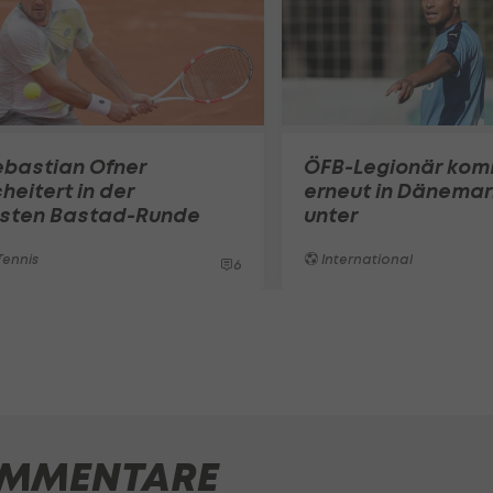
ebastian Ofner
ÖFB-Legionär ko
heitert in der
erneut in Dänemar
rsten Bastad-Runde
unter
ennis
International
6
MMENTARE