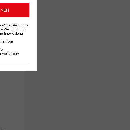
s
ONEN
del
Attribute für die
erte Werbung und
ie Entwicklung
nnen von
ie
r verfügbar
:
zte