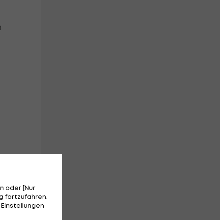
n
ll
n oder [Nur
 fortzufahren.
 Einstellungen