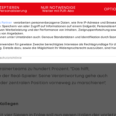
r in Topform, kurbelt das deutsche Spiel an, wirkt stet
ZEPTIEREN
NUR NOTWENDIGE
ur selten Fehler. Dass sein Partner Schweinsteiger
OPTI
Personalisierung
Weiter mit PUR-Abo
utlich entfernt ist, überstrahlt der Freund von Topmo
6
Partner
verarbeiten personenbezogene Daten, wie Ihre IP-Adresse und Browser-
e
:
Speichern von oder Zugriff auf Informationen auf einem Endgerät; Personalisi
von Werbeleistung und der Performance von Inhalten, Zielgruppenforschung sow
g von Angeboten
.
r, der permanent seine Position verlässt, nach vorne
nnen unter Umständen auch
:
Genaue Standortdaten und Identifikation durch Sca
cht. Es ist schwer, gegen ihn einen Zweikampf zu
erwenden für gewisse Zwecke berechtigtes Interesse als Rechtsgrundlage für d
. Details dazu, sowie die Möglichkeit Ihr Widerspruchsrecht auszuüben, sind hie
alitäten, eine positive Ausstrahlung", lobte DFB-
r
chutzrichtlinie
rainerteams zu hundert Prozent. "Das hilft,
der Real-Spieler. Seine Verantwortung gehe auch
n der zentralen Position vorneweg zu marschieren",
 Kollegen
vier Siegen in Folge soll nun gegen Italien der vorlet