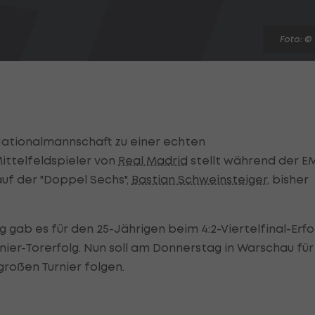
Foto: ©
Nationalmannschaft zu einer echten
ittelfeldspieler von
Real Madrid
stellt während der E
auf der "Doppel Sechs",
Bastian Schweinsteiger
, bisher
g gab es für den 25-Jährigen beim 4:2-Viertelfinal-Erfo
ier-Torerfolg. Nun soll am Donnerstag in Warschau für
großen Turnier folgen.