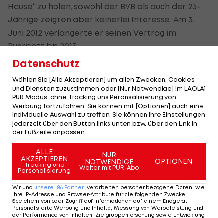
Hause“ zu holen, sowohl der BVB als auch der 23-
Jährige zeigten aber keinerlei Interesse. Am 3.
Juni 2012 verlängerte er seinen Vertrag im
Ruhrpott bis 2017.
Datenschutz
Ein Makel in der rasant verlaufenden Karriere
waren bis zu dieser EM jedoch die Auftritte in der
Wählen Sie [Alle Akzeptieren] um allen Zwecken, Cookies
und Diensten zuzustimmen oder [Nur Notwendige] im LAOLA1
Nationalmannschaft. Wenn Hummels spielte,
PUR Modus, ohne Tracking uns Peronsalisierung von
machte er Fehler. Die Sicherheit, die er im gelb-
Werbung fortzufahren. Sie können mit [Optionen] auch eine
individuelle Auswahl zu treffen. Sie können Ihre Einstellungen
schwarzen Trikot versprühte schien in Schwarz-
jederzeit über den Button links unten bzw. über den Link in
Rot-Gold wie weggeblasen.
der Fußzeile anpassen.
ALLE
„Ich wollte zu viel. Ich wollte nicht normal spielen,
NUR
AKZEPTIEREN
OPTIONEN
NOTWENDIGE
Tracking und
wollte besondere Momente haben, die dann auch
Weiter mit PUR-Abo
Personalisierung
auffallen. Weil ich wusste, ich bin nicht drin in
Wir und
unsere
186
Partner
verarbeiten personenbezogene Daten, wie
dieser Mannschaft. Und ich wollte so schnell wie
Ihre IP-Adresse und Browser-Attribute für die folgenden Zwecke
:
Speichern von oder Zugriff auf Informationen auf einem Endgerät;
möglich in diese Elf. Das geht dann nach hinten los
Personalisierte Werbung und Inhalte, Messung von Werbeleistung und
der Performance von Inhalten, Zielgruppenforschung sowie Entwicklung