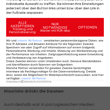
Die direkte Bilanz in den bisherigen 34
individuelle Auswahl zu treffen. Sie können Ihre Einstellungen
jederzeit über den Button links unten bzw. über den Link in
Aufeinandertreffen spricht bei 16 Siegen für
der Fußzeile anpassen.
Spanien und nur sechs für
Portugal
für die Roten.
ALLE
Von den jüngsten zwölf Partien gewann Portugal
NUR
AKZEPTIEREN
OPTIONEN
NOTWENDIGE
Tracking und
jedoch vier, so auch das bisher letzte Duell in
Weiter mit PUR-Abo
Personalisierung
einem Freundschaftsspiel im November 2010 in
Wir und
unsere
186
Partner
verarbeiten personenbezogene Daten, wie
Lissabon mit 4:0.
Ihre IP-Adresse und Browser-Attribute für die folgenden Zwecke
:
Speichern von oder Zugriff auf Informationen auf einem Endgerät;
Personalisierte Werbung und Inhalte, Messung von Werbeleistung und
Spanien hatte sich einige Monate zuvor im WM-
der Performance von Inhalten, Zielgruppenforschung sowie Entwicklung
und Verbesserung von Angeboten
.
Achtelfinale in Kapstadt 1:0 durchgesetzt. Ronaldo
Diese Zwecke können unter Umständen auch
:
Genaue Standortdaten
und Identifikation durch Scannen von Endgeräten
.
blieb damals blass, Spaniens Goldtor durch den
Manche Partner verwenden für gewisse Zwecke berechtigtes
Interesse als Rechtsgrundlage für die Datenverarbeitung. Details
nun verletzt fehlenden David Villa fiel nach einer
dazu, sowie die Möglichkeit Ihr Widerspruchsrecht auszuüben, sind hier
verfügbar
:
unsere
186
Partner
vom Referee nicht geahndeten Abseitsstellung.
Impressum
|
Datenschutzrichtlinie
Mourinho drückt die Daumen
Auch deshalb war in portugiesischen Medien