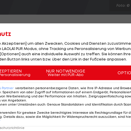
Foto: ©
hutz
le Akzeptieren] um allen Zwecken, Cookies und Diensten zuzustimme
benen Tores aus dem letzten EURO-Gruppen-Spiel geg
 LAOLA1 PUR Modus, ohne Tracking uns Peronsalisierung von Werbung
[Optionen] auch eine individuelle Auswahl zu treffen. Sie können Ihre
spräsident Grigori Surkis erklärte, die Sache auf sich
den Button links unten bzw. über den Link in der Fußzeile anpassen.
Fehlentscheidung des ungarischen
wollen. Trotz des vorzeitigen Ausscheidens der Ukrai
ZEPTIEREN
NUR NOTWENDIGE
OPTI
Personalisierung
Weiter mit PUR-Abo
r Oleg Blochin seinen bis 2014 laufenden Vertrag auch
6
Partner
verarbeiten personenbezogene Daten, wie Ihre IP-Adresse und Browser-
e
:
Speichern von oder Zugriff auf Informationen auf einem Endgerät; Personalisi
von Werbeleistung und der Performance von Inhalten, Zielgruppenforschung sow
g von Angeboten
.
nnen unter Umständen auch
:
Genaue Standortdaten und Identifikation durch Sca
erwenden für gewisse Zwecke berechtigtes Interesse als Rechtsgrundlage für d
. Details dazu, sowie die Möglichkeit Ihr Widerspruchsrecht auszuüben, sind hie
r
chutzrichtlinie