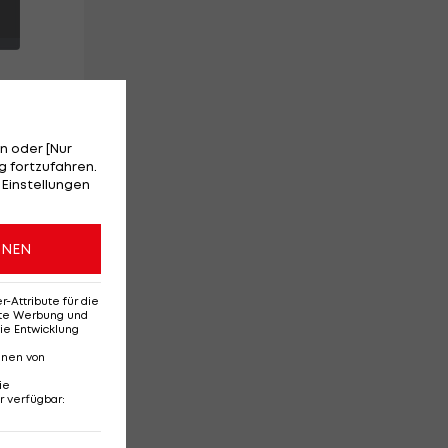
n oder [Nur
en
 fortzufahren.
 Einstellungen
ne
ONEN
Attribute für die
erte Werbung und
ie Entwicklung
nnen von
ie
r verfügbar
:
Ehemaliges Rapid-
Di