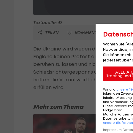
Textquelle: ©
TEILEN
KOMMENTARE
Datensc
Wählen Sie [Al
Die Ukraine wird wegen des nicht gege
Notwendige] im
Sie können mit 
England keinen Protest einlegen. Verband
jederzeit über 
beruhen zu lassen und nichts gegen die 
Schiedsrichtergespanns unternehmen zu 
ALLE AK
Tracking und 
hoffen die Verantwortlichen, dass Traine
erfüllen wird.
Wir und
unsere
18
folgenden Zweck
Inhalte, Messung 
und Verbesserun
Mehr zum Thema
Diese Zwecke kö
Endgeräten
.
Manche Partner v
Datenverarbeitung
unsere
186
Partne
Impressum
|
Datens