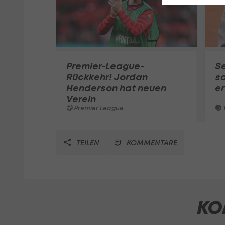
Premier-League-
S
Rückkehr! Jordan
sc
Henderson hat neuen
e
Verein
Premier League
T
TEILEN
KOMMENTARE
KO