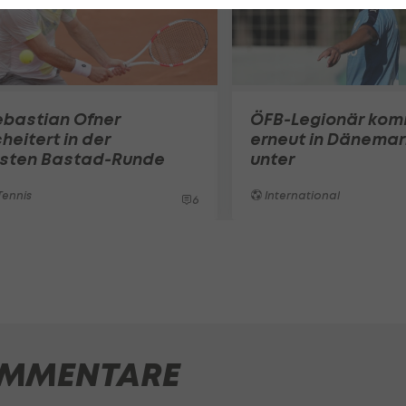
ebastian Ofner
ÖFB-Legionär ko
heitert in der
erneut in Dänemar
rsten Bastad-Runde
unter
ennis
International
6
MMENTARE