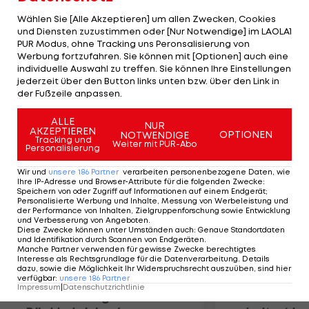
Marwijk die Chance zum Neuaufbau zu geben.
Wählen Sie [Alle Akzeptieren] um allen Zwecken, Cookies
Bestätigt ist das indes noch nicht, es stünden
und Diensten zuzustimmen oder [Nur Notwendige] im LAOLA1
PUR Modus, ohne Tracking uns Peronsalisierung von
noch weitere Gesrpächsrunden aus. "Erst wenn
Werbung fortzufahren. Sie können mit [Optionen] auch eine
wir wissen, was genau falsch gelaufen ist und wer
individuelle Auswahl zu treffen. Sie können Ihre Einstellungen
dafür verantwortlich ist, werden wir unsere
jederzeit über den Button links unten bzw. über den Link in
der Fußzeile anpassen.
Schlüsse ziehen", so Oostveen im "Telegraaf".
ALLE
NUR
AKZEPTIEREN
Mehr zum Thema
OPTIONEN
NOTWENDIGE
Tracking und
Weiter mit PUR-Abo
Personalisierung
Wir und
unsere
186
Partner
verarbeiten personenbezogene Daten, wie
Ihre IP-Adresse und Browser-Attribute für die folgenden Zwecke
:
Speichern von oder Zugriff auf Informationen auf einem Endgerät;
Personalisierte Werbung und Inhalte, Messung von Werbeleistung und
der Performance von Inhalten, Zielgruppenforschung sowie Entwicklung
und Verbesserung von Angeboten
.
Diese Zwecke können unter Umständen auch
:
Genaue Standortdaten
und Identifikation durch Scannen von Endgeräten
.
Manche Partner verwenden für gewisse Zwecke berechtigtes
Interesse als Rechtsgrundlage für die Datenverarbeitung. Details
dazu, sowie die Möglichkeit Ihr Widerspruchsrecht auszuüben, sind hier
verfügbar
:
unsere
186
Partner
Impressum
|
Datenschutzrichtlinie
Premier-League-
Sebastian O