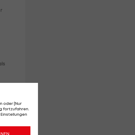
r
ls
ls
n oder [Nur
d
 fortzufahren.
 Einstellungen
ONEN