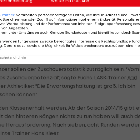
idungen Einigkeit unter den Klubs herrscht", merkte der
Personalisierung
Weiter mit PUR-Abo
 an. Der Präsident des
Kapfenberger SV
erachtete die
6
Partner
verarbeiten personenbezogene Daten, wie Ihre IP-Adresse und Browser-
artner als naheliegend. "Dieser Schritt erscheint
e
:
Speichern von oder Zugriff auf Informationen auf einem Endgerät; Personalisi
von Werbeleistung und der Performance von Inhalten, Zielgruppenforschung sow
uropa kaum zweite Spielklassen gibt, die eine so
g von Angeboten
.
nnen unter Umständen auch
:
Genaue Standortdaten und Identifikation durch Sca
eisen haben", betonte Fuchs.
erwenden für gewisse Zwecke berechtigtes Interesse als Rechtsgrundlage für d
. Details dazu, sowie die Möglichkeit Ihr Widerspruchsrecht auszuüben, sind hie
r
chutzrichtlinie
antwortlichen eine Aufwertung der Liga durch die
inzer sollen der Zuschauerstatistik zuträglich sein. "Vom
hes Zuschauerpotenzial", sagte Fuchs. LASK-Trainer
Karl
r Athletiker: "Die Erwartungshaltung ist groß. Ich bin
ischen können."
en Klassenerhalt werden. Ab der Saison 2014/15 gibt e
it den hinteren Rängen nichts zu tun haben will auch d
 neue Herausforderung. Nach sieben, acht Runden werde
nte Trainer Hans Kleer.