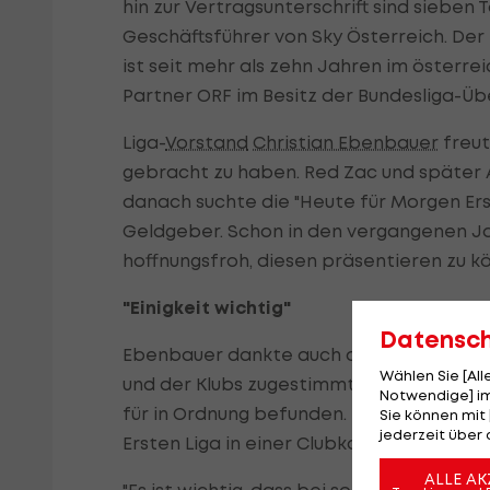
hin zur Vertragsunterschrift sind sieben 
Geschäftsführer von Sky Österreich. Der
ist seit mehr als zehn Jahren im österre
Partner ORF im Besitz der Bundesliga-Ü
Liga-
Vorstand
Christian Ebenbauer
freut
gebracht zu haben. Red Zac und später 
danach suchte die "Heute für Morgen Erst
Geldgeber. Schon in den vergangenen 
hoffnungsfroh, diesen präsentieren zu kö
"Einigkeit wichtig"
Datensc
Ebenbauer dankte auch dem ORF, "der di
Wählen Sie [Al
und der Klubs zugestimmt hat". Der Öste
Notwendige] im
für in Ordnung befunden. Die Entscheid
Sie können mit 
jederzeit über 
Ersten Liga in einer Clubkonferenz am D
ALLE AK