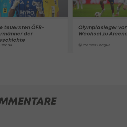
e teuersten ÖFB-
Olympiasieger vor
ormänner der
Wechsel zu Arsena
eschichte
ußball
Premier League
MMENTARE