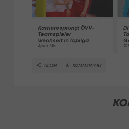
Karrieresprung! ÖVV-
Di
Teamspieler
T
wechselt in Topliga
G
Sport-Mix
F
TEILEN
KOMMENTARE
KO