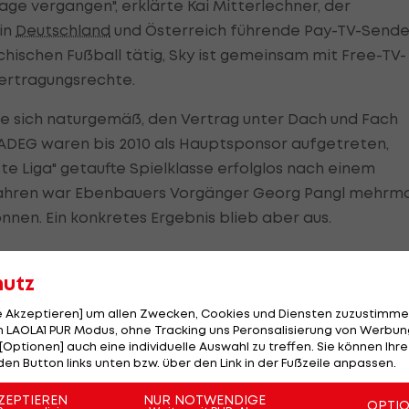
Tage vergangen", erklärte Kai Mitterlechner, der
 in
Deutschland
und Österreich führende Pay-TV-Sende
ichischen Fußball tätig, Sky ist gemeinsam mit Free-TV-
bertragungsrechte.
e sich naturgemäß, den Vertrag unter Dach und Fach
ADEG waren bis 2010 als Hauptsponsor aufgetreten,
e Liga" getaufte Spielklasse erfolglos nach einem
Jahren war Ebenbauers Vorgänger Georg Pangl mehrma
nnen. Ein konkretes Ergebnis blieb aber aus.
hutz
eser Kooperation im Sinn des österreichischen Fußbal
le Akzeptieren] um allen Zwecken, Cookies und Diensten zuzustimme
rreichische Rundfunk habe die Konstellation geprüft un
 LAOLA1 PUR Modus, ohne Tracking uns Peronsalisierung von Werbung
ung, das Angebot anzunehmen hatten die Vertreter der
[Optionen] auch eine individuelle Auswahl zu treffen. Sie können Ihre
den Button links unten bzw. über den Link in der Fußzeile anpassen.
onnerstag einstimmig gefällt.
ZEPTIEREN
NUR NOTWENDIGE
OPTI