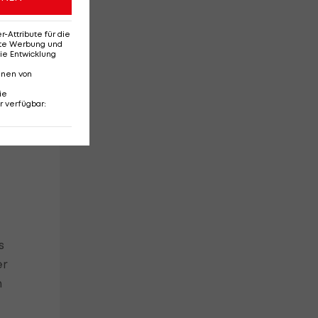
Attribute für die
erte Werbung und
ie Entwicklung
nnen von
ie
r verfügbar
:
s
er
n