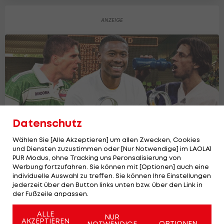
Datenschutz
Wählen Sie [Alle Akzeptieren] um allen Zwecken, Cookies
und Diensten zuzustimmen oder [Nur Notwendige] im LAOLA1
PUR Modus, ohne Tracking uns Peronsalisierung von
Werbung fortzufahren. Sie können mit [Optionen] auch eine
Diese Österreicher spielten in einem
individuelle Auswahl zu treffen. Sie können Ihre Einstellungen
Europapokal-Finale
jederzeit über den Button links unten bzw. über den Link in
der Fußzeile anpassen.
Champions League
3
ALLE
NUR
AKZEPTIEREN
OPTIONEN
NOTWENDIGE