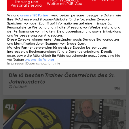
Tracking und
Weiter mit PUR-Abo
Personalisierung
Wir und
unsere
186
Partner
verarbeiten personenbezogene Daten, wie
Ihre IP-Adresse und Browser-Attribute für die folgenden Zwecke
:
Speichern von oder Zugriff auf Informationen auf einem Endgerät;
Personalisierte Werbung und Inhalte, Messung von Werbeleistung und
der Performance von Inhalten, Zielgruppenforschung sowie Entwicklung
und Verbesserung von Angeboten
.
Diese Zwecke können unter Umständen auch
:
Genaue Standortdaten
und Identifikation durch Scannen von Endgeräten
.
Manche Partner verwenden für gewisse Zwecke berechtigtes
Interesse als Rechtsgrundlage für die Datenverarbeitung. Details
dazu, sowie die Möglichkeit Ihr Widerspruchsrecht auszuüben, sind hier
verfügbar
:
unsere
186
Partner
Impressum
|
Datenschutzrichtlinie
Die 10 besten Trainer Österreichs des 21.
Jahrhunderts
Fußball
18