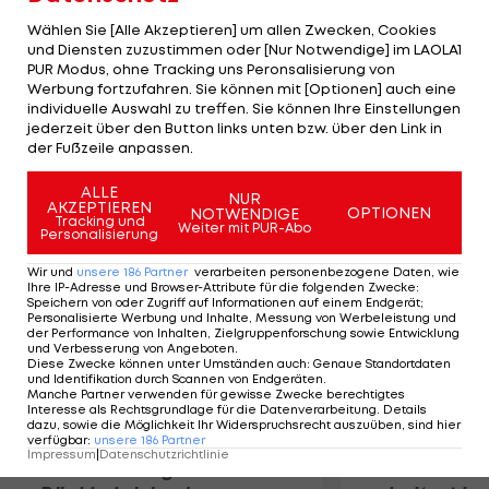
ist zudem angedacht. Außerdem sollen die
Wählen Sie [Alle Akzeptieren] um allen Zwecken, Cookies
Regionalliga-Meister "unter Wahrung der
und Diensten zuzustimmen oder [Nur Notwendige] im LAOLA1
PUR Modus, ohne Tracking uns Peronsalisierung von
regionalen Aspekte" direkt aufsteigen. Auch über
Werbung fortzufahren. Sie können mit [Optionen] auch eine
eine Neukonzeption der Regionalligen wurde
individuelle Auswahl zu treffen. Sie können Ihre Einstellungen
diskutiert. Am Format der Bundesliga wird sich
jederzeit über den Button links unten bzw. über den Link in
der Fußzeile anpassen.
hingegen nichts ändern.
ALLE
NUR
AKZEPTIEREN
Mehr zum Thema
OPTIONEN
NOTWENDIGE
Tracking und
Weiter mit PUR-Abo
Personalisierung
Wir und
unsere
186
Partner
verarbeiten personenbezogene Daten, wie
Ihre IP-Adresse und Browser-Attribute für die folgenden Zwecke
:
Speichern von oder Zugriff auf Informationen auf einem Endgerät;
Personalisierte Werbung und Inhalte, Messung von Werbeleistung und
der Performance von Inhalten, Zielgruppenforschung sowie Entwicklung
und Verbesserung von Angeboten
.
Diese Zwecke können unter Umständen auch
:
Genaue Standortdaten
und Identifikation durch Scannen von Endgeräten
.
Manche Partner verwenden für gewisse Zwecke berechtigtes
Interesse als Rechtsgrundlage für die Datenverarbeitung. Details
dazu, sowie die Möglichkeit Ihr Widerspruchsrecht auszuüben, sind hier
verfügbar
:
unsere
186
Partner
Impressum
|
Datenschutzrichtlinie
Premier-League-
Sebastian O