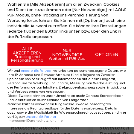
beendet die Partie zu neunt. Der Tabellenführer
Wählen Sie [Alle Akzeptieren] um allen Zwecken, Cookies
und Diensten zuzustimmen oder [Nur Notwendige] im LAOLA1
aus Kärnten besiegt den FC Lustenau dank eines
PUR Modus, ohne Tracking uns Peronsalisierung von
Last-Minute-Treffers von Solano mit 2:1. Im
Werbung fortzufahren. Sie können mit [Optionen] auch eine
individuelle Auswahl zu treffen. Sie können Ihre Einstellungen
Abstiegskampf trennen sich der TSV Hartberg
jederzeit über den Button links unten bzw. über den Link in
und die Vienna 1:1. St. Pölten schlägt Grödig 1:0.
der Fußzeile anpassen.
ALLE
Mehr zum Thema
NUR
AKZEPTIEREN
OPTIONEN
NOTWENDIGE
Tracking und
Weiter mit PUR-Abo
Personalisierung
Wir und
unsere
186
Partner
verarbeiten personenbezogene Daten, wie
Ihre IP-Adresse und Browser-Attribute für die folgenden Zwecke
:
Speichern von oder Zugriff auf Informationen auf einem Endgerät;
Personalisierte Werbung und Inhalte, Messung von Werbeleistung und
der Performance von Inhalten, Zielgruppenforschung sowie Entwicklung
und Verbesserung von Angeboten
.
Diese Zwecke können unter Umständen auch
:
Genaue Standortdaten
und Identifikation durch Scannen von Endgeräten
.
Manche Partner verwenden für gewisse Zwecke berechtigtes
Interesse als Rechtsgrundlage für die Datenverarbeitung. Details
dazu, sowie die Möglichkeit Ihr Widerspruchsrecht auszuüben, sind hier
verfügbar
:
unsere
186
Partner
Premier-League-
Sebastian O
Impressum
|
Datenschutzrichtlinie
Rückkehr! Jordan
scheitert in