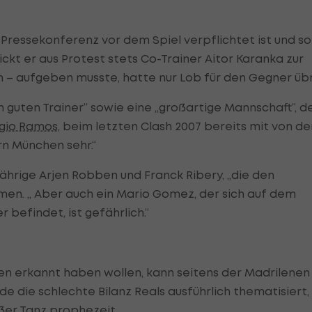
r Pressekonferenz vor dem Spiel verpflichtet ist und so
ckt er aus Protest stets Co-Trainer Aitor Karanka zur
n – aufgeben musste, hatte nur Lob für den Gegner übr
 guten Trainer“ sowie eine „großartige Mannschaft“, d
gio Ramos
, beim letzten Clash 2007 bereits mit von de
rn München sehr.“
hrige Arjen Robben und Franck Ribery, „die den
en. „ Aber auch ein Mario Gomez, der sich auf dem
 befindet, ist gefährlich.“
en erkannt haben wollen, kann seitens der Madrilenen
de die schlechte Bilanz Reals ausführlich thematisiert,
ßer Tanz prophezeit.