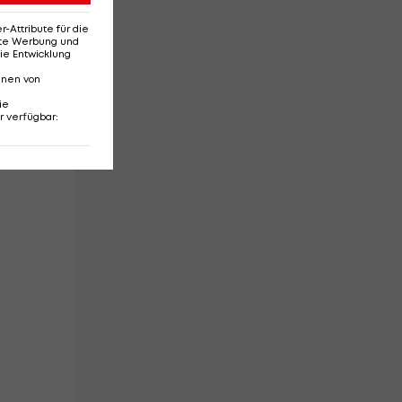
Attribute für die
erte Werbung und
ie Entwicklung
nnen von
hs
ie
r verfügbar
: