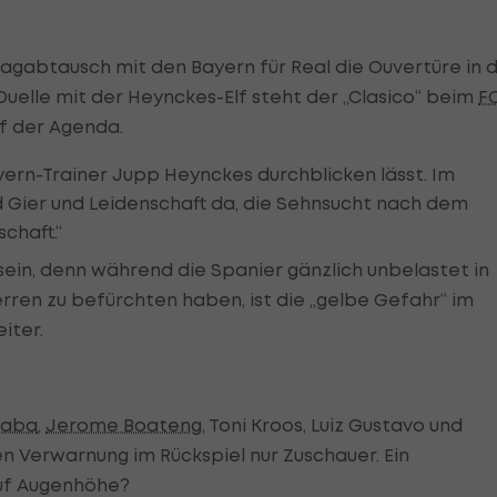
lagabtausch mit den Bayern für Real die Ouvertüre in d
Duelle mit der Heynckes-Elf steht der „Clasico“ beim
F
f der Agenda.
yern-Trainer Jupp Heynckes durchblicken lässt. Im
ind Gier und Leidenschaft da, die Sehnsucht nach dem
chaft.“
t sein, denn während die Spanier gänzlich unbelastet in
rren zu befürchten haben, ist die „gelbe Gefahr“ im
iter.
laba
,
Jerome Boateng
, Toni Kroos, Luiz Gustavo und
n Verwarnung im Rückspiel nur Zuschauer. Ein
auf Augenhöhe?