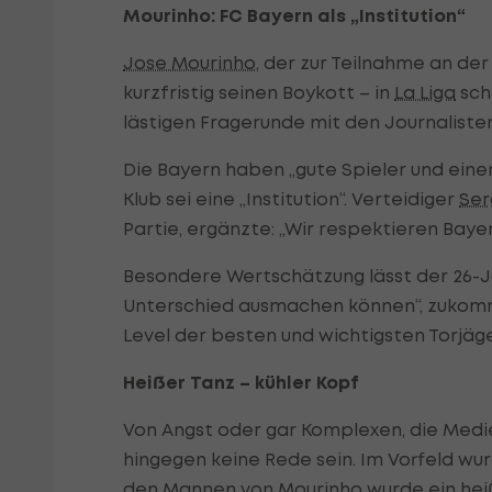
Mourinho: FC Bayern als „Institution“
Jose Mourinho
, der zur Teilnahme an de
kurzfristig seinen Boykott – in
La Liga
schi
lästigen Fragerunde mit den Journaliste
Die Bayern haben „gute Spieler und einen
Klub sei eine „Institution“. Verteidiger
Ser
Partie, ergänzte: „Wir respektieren Baye
Besondere Wertschätzung lässt der 26-Jä
Unterschied ausmachen können“, zukomm
Level der besten und wichtigsten Torjäger
Heißer Tanz – kühler Kopf
Von Angst oder gar Komplexen, die Medi
hingegen keine Rede sein. Im Vorfeld wur
den Mannen von Mourinho wurde ein hei