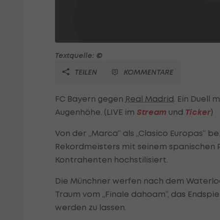
Textquelle: ©
TEILEN
KOMMENTARE
FC Bayern gegen
Real Madrid
. Ein Duell 
Augenhöhe. (LIVE im
Stream
und
Ticker
)
Von der „Marca“ als „Clasico Europas“ b
Rekordmeisters mit seinem spanischen P
Kontrahenten hochstilisiert.
Die Münchner werfen nach dem Waterloo 
Traum vom „Finale dahoam“, das Endspiel 
werden zu lassen.