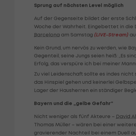
Sprung auf nächsten Level möglich
Auf der Gegenseite bildet der erste Sch
Woche der Wahrheit. Eingebettet in die 
Barcelona
am Samstag
(LIVE-Stream)
au
Kein Grund, um nervös zu werden, wie Ba
Gegenteil, seine Jungs seien heiß: „Es s
Erfolg, das verspüre ich bei meiner Manns
Zu viel Leidenschaft sollte es indes nich
das Hinspiel gehen und keinerlei Gelbspe
Lager der Hausherren ein ständiger Begle
Bayern und die „gelbe Gefahr“
Nicht weniger als fünf Akteure –
David A
Thomas Müller – wären bei einer weitere
gravierender Nachteil bei einem Duell 