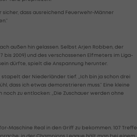
mir sicher, dass ausreichend Feuerwehr-Männer
en.“
ach außen hin gelassen. Selbst Arjen Robben, der
7 bis 2009) und des verschossenen Elfmeters im Liga-
in dürfte, spielt die Anspannung herunter.
 stapelt der Niederländer tief. „Ich bin ja schon drei
ühl, dass ich etwas demonstrieren muss.“ Eine kleine
 noch zu entlocken: „Die Zuschauer werden ohne
Tor-Maschine Real in den Griff zu bekommen. 107 Treffe
Sprache, in der
Champions League
hält man bei einem