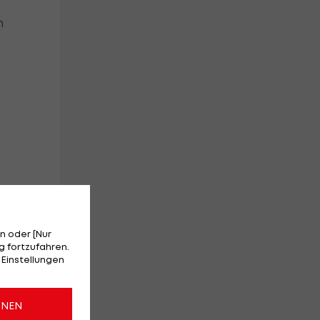
h
.
n oder [Nur
 fortzufahren.
 Einstellungen
ONEN