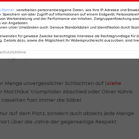
er Iberer keiner, ist man doch angesichts des
stia negra“ („schwarze Bestie“), wie die Bayern
6
Partner
verarbeiten personenbezogene Daten, wie Ihre IP-Adresse und Browser-
e
:
Speichern von oder Zugriff auf Informationen auf einem Endgerät; Personalisi
.
von Werbeleistung und der Performance von Inhalten, Zielgruppenforschung sow
g von Angeboten
.
nnen unter Umständen auch
:
Genaue Standortdaten und Identifikation durch Sca
nten zehn von 18 Duellen für sich entscheiden. Nur sec
erwenden für gewisse Zwecke berechtigtes Interesse als Rechtsgrundlage für d
 kein Sieger ermittelt. Kurios: Beide Teams halten
. Details dazu, sowie die Möglichkeit Ihr Widerspruchsrecht auszuüben, sind hie
r
n der Königsklasse (
Champions League
bzw.
chutzrichtlinie
islang erspart.
r Menge unvergesslicher Schlachten auf (
siehe
har Matthäus‘ triumphaler Abschied oder Oliver Kahns
 rasselten fast immer die Säbel.
t nur auf dem Platz, sondern auch abseits jede Menge
nart über die Jahre der gegenseitige Respekt