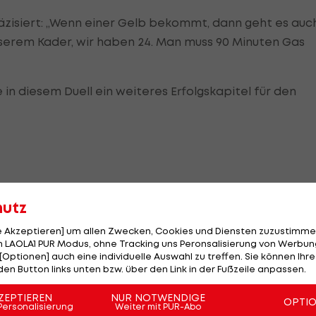
räzisiert: „Wenn einer Gelb bekommt, dann geht es auc
 unserem Kader, wir haben 24. Man muss 90 Minuten Gas
in diesem Duell ein weiteres Erfolgskapitel für den
nächsten Level zu erreichen. Einer tollen Saison kann
hutz
n und Barcelona das Sahnehäubchen aufgesetzt werden
le Akzeptieren] um allen Zwecken, Cookies und Diensten zuzustimme
reiche Klub in der jüngeren Vergangenheit von den
 LAOLA1 PUR Modus, ohne Tracking uns Peronsalisierung von Werbung
[Optionen] auch eine individuelle Auswahl zu treffen. Sie können Ihre
olg Balsam für die geschundene Seele.
den Button links unten bzw. über den Link in der Fußzeile anpassen.
ZEPTIEREN
NUR NOTWENDIGE
OPTI
Personalisierung
Weiter mit PUR-Abo