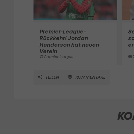
Premier-League-
S
Rückkehr! Jordan
sc
Henderson hat neuen
e
Verein
Premier League
T
TEILEN
KOMMENTARE
KO