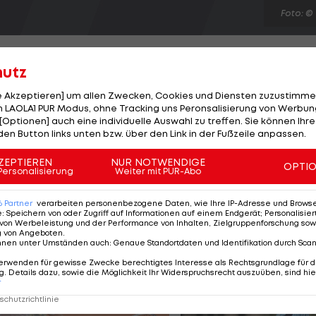
Foto: ©
hutz
le Akzeptieren] um allen Zwecken, Cookies und Diensten zuzustimme
 LAOLA1 PUR Modus, ohne Tracking uns Peronsalisierung von Werbung
fer: Frenkie Schinkels verlässt den ORF per sofort und
[Optionen] auch eine individuelle Auswahl zu treffen. Sie können Ihre
chner, die TV-Direktorin der Küniglberger am Dienstag
den Button links unten bzw. über den Link in der Fußzeile anpassen.
er einen exklusiven Drei-Jahres-Vertrag unterschrieben
ZEPTIEREN
NUR NOTWENDIGE
OPTI
nnte. "Ein klassischer Transfer, leider ohne Ablöse", s
Personalisierung
Weiter mit PUR-Abo
son die UEFA Champions League.
6
Partner
verarbeiten personenbezogene Daten, wie Ihre IP-Adresse und Browser-
e
:
Speichern von oder Zugriff auf Informationen auf einem Endgerät; Personalisi
von Werbeleistung und der Performance von Inhalten, Zielgruppenforschung sow
g von Angeboten
.
nnen unter Umständen auch
:
Genaue Standortdaten und Identifikation durch Sca
erwenden für gewisse Zwecke berechtigtes Interesse als Rechtsgrundlage für d
. Details dazu, sowie die Möglichkeit Ihr Widerspruchsrecht auszuüben, sind hie
r
chutzrichtlinie