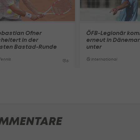
ebastian Ofner
ÖFB-Legionär ko
heitert in der
erneut in Dänemar
rsten Bastad-Runde
unter
ennis
International
6
MMENTARE