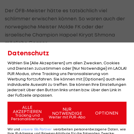
Der ÖFB-Meister hätte es tatsächlich viel
schlimmer erwischen können. So waren auch der
norwegische Meister Molde FK oder der
israelische Champion Hapoel Kiryat Shmona
mögliche Gegner.
Datenschutz
Klare Vorzeichen
Wählen Sie [Alle Akzeptieren] um allen Zwecken, Cookies
Düdelingen hat in den vergangenen 13 Jahren
und Diensten zuzustimmen oder [Nur Notwendige] im LAOLA1
PUR Modus, ohne Tracking uns Peronsalisierung von
zehnmal den Titel in Luxemburg geholt und heuer
Werbung fortzufahren. Sie können mit [Optionen] auch eine
auch den Cup gewonnen. In 24 Spielen in der
individuelle Auswahl zu treffen. Sie können Ihre Einstellungen
jederzeit über den Button links unten bzw. über den Link in
Champions-League-Qualifikation hat Düdelingen
der Fußzeile anpassen.
vier Siege gefeiert.
ALLE
NUR
AKZEPTIEREN
OPTIONEN
Gegen Luxemburgs Meister hatte sich Rapid 2005
NOTWENDIGE
Tracking und
Weiter mit PUR-Abo
Personalisierung
ebenfalls in der zweiten Champions-League-
Qualifikationsrunde mit 6:1 (auswärts) und 3:2
Wir und
unsere
186
Partner
verarbeiten personenbezogene Daten, wie
Ihre IP-Adresse und Browser-Attribute für die folgenden Zwecke
: