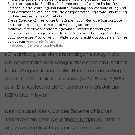
(daheim) durchgesetzt. Tre Penne, heuer erstmals
Speichern von oder Zugriff auf Informationen auf einem Endgerät;
Personalisierte Werbung und Inhalte, Messung von Werbeleistung und
Meister von
San Marino
, wartet nach vier Spielen
der Performance von Inhalten, Zielgruppenforschung sowie Entwicklung
und Verbesserung von Angeboten
.
in der CL-Qualifikation noch auf einen Sieg oder
Diese Zwecke können unter Umständen auch
:
Genaue Standortdaten
und Identifikation durch Scannen von Endgeräten
.
ein Unentschieden.
Manche Partner verwenden für gewisse Zwecke berechtigtes
Interesse als Rechtsgrundlage für die Datenverarbeitung. Details
dazu, sowie die Möglichkeit Ihr Widerspruchsrecht auszuüben, sind hier
Basel gegen Tallinn
verfügbar
:
unsere
186
Partner
Impressum
|
Datenschutzrichtlinie
Für Salzburg, das den erstmaligen Einzug in die
Gruppenphase der Königsklasse anstrebt, sollten
beide Gegner keine große Hürde auf dem Weg in
die dritte Qualifikationsrunde (31.7./1.8. und 7./8.8.)
sein. Die Auslosung dafür erfolgt am 20. Juli am
UEFA-Sitz in Nyon.
Der FC Basel, der Club des österreichischen
Teamverteidigers
Aleksandar Dragovic
, trifft in
der zweiten Qualifikationsrunde auf den