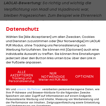
LAOLA1-Bewertung:
So richtig und wichtig die
Verpflichtung von Madl und Vujadinovic war,
bleiben Fragezeichen. Zum Beispiel wie Ehrenreich
der Sprung vom Ergänzungs- zum Stammspieler
gelingt? Oder ob Dudic und Feldhofer nach ihrer
Datenschutz
Degradierung den Kampf annehmen oder mit
Wählen Sie [Alle Akzeptieren] um allen Zwecken, Cookies
Motivationsproblemen zu kämpfen haben. So oder
und Diensten zuzustimmen oder [Nur Notwendige] im LAOLA1
PUR Modus, ohne Tracking uns Peronsalisierung von
so wird Sturm in den nächsten ein, zwei
Werbung fortzufahren. Sie können mit [Optionen] auch eine
Transferperioden noch an der Abwehr feilen
individuelle Auswahl zu treffen. Sie können Ihre Einstellungen
müssen.
jederzeit über den Button links unten bzw. über den Link in
der Fußzeile anpassen.
MITTELFELD:
ALLE
NUR
AKZEPTIEREN
Gerade im Mittelfeld wird Sturms
OPTIONEN
NOTWENDIGE
Tracking und
Weiter mit PUR-Abo
Personalisierung
Philosophieänderung auf attraktives und
schnelles Angriffsspiel äußerst spannend zu
Wir und
unsere
186
Partner
verarbeiten personenbezogene Daten, wie
Ihre IP-Adresse und Browser-Attribute für die folgenden Zwecke
:
beobachten sein. Fürs Erste hat sich Hyballa für
Speichern von oder Zugriff auf Informationen auf einem Endgerät;
Personalisierte Werbung und Inhalte, Messung von Werbeleistung und
ein 4-4-2 mit Raute entschieden, in dem die
der Performance von Inhalten, Zielgruppenforschung sowie Entwicklung
und Verbesserung von Angeboten
.