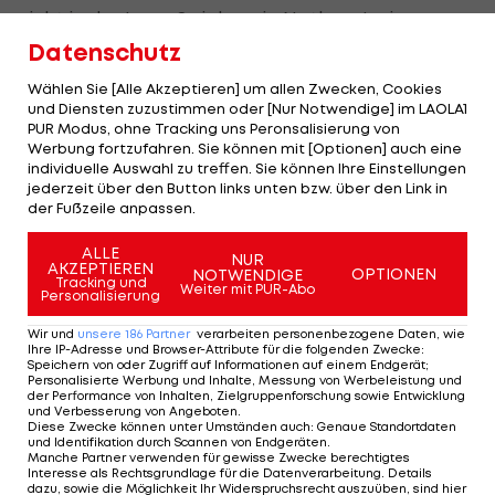
nicht in der Lage, Spieler wie Nathan Junior zu
schützen."
Datenschutz
Wählen Sie [Alle Akzeptieren] um allen Zwecken, Cookies
Franz Lederer:
"Wir haben in Kapfenberg
und Diensten zuzustimmen oder [Nur Notwendige] im LAOLA1
PUR Modus, ohne Tracking uns Peronsalisierung von
bestanden und können ungeschlagen nach Hause
Werbung fortzufahren. Sie können mit [Optionen] auch eine
fahren. Man hat aber gesehen, dass wir noch
individuelle Auswahl zu treffen. Sie können Ihre Einstellungen
jederzeit über den Button links unten bzw. über den Link in
mehr arbeiten müssen. Wir haben jetzt im
der Fußzeile anpassen.
Frühjahr 14 punkte geholt und können uns nach
vorne orientieren. Es war eine hektische Partie,
ALLE
NUR
AKZEPTIEREN
OPTIONEN
NOTWENDIGE
die nicht einfach zu leiten war."
Tracking und
Weiter mit PUR-Abo
Personalisierung
Mehr zum Thema
Wir und
unsere
186
Partner
verarbeiten personenbezogene Daten, wie
Ihre IP-Adresse und Browser-Attribute für die folgenden Zwecke
:
Speichern von oder Zugriff auf Informationen auf einem Endgerät;
Personalisierte Werbung und Inhalte, Messung von Werbeleistung und
der Performance von Inhalten, Zielgruppenforschung sowie Entwicklung
und Verbesserung von Angeboten
.
Diese Zwecke können unter Umständen auch
:
Genaue Standortdaten
und Identifikation durch Scannen von Endgeräten
.
Manche Partner verwenden für gewisse Zwecke berechtigtes
Interesse als Rechtsgrundlage für die Datenverarbeitung. Details
dazu, sowie die Möglichkeit Ihr Widerspruchsrecht auszuüben, sind hier