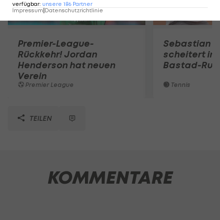
verfügbar
:
unsere
186
Partner
Impressum
|
Datenschutzrichtlinie
Premier-League-
Sebastian O
Rückkehr! Jordan
scheitert in
Henderson hat neuen
Bastad-Run
Verein
Premier League
Tennis
TEILEN
KOMMENTARE