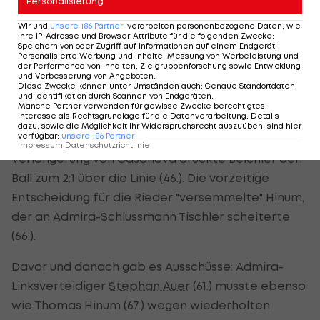
gegen die Austria sowie beim 2:0-Heimsieg am
Personalisierung
vergangenen Sonntag gegen Meister Sturm aus
Wir und
unsere
186
Partner
verarbeiten personenbezogene Daten, wie
Ihre IP-Adresse und Browser-Attribute für die folgenden Zwecke
:
Freistößen Treffer erzielt.
Speichern von oder Zugriff auf Informationen auf einem Endgerät;
Personalisierte Werbung und Inhalte, Messung von Werbeleistung und
der Performance von Inhalten, Zielgruppenforschung sowie Entwicklung
Rieder Blitzstart in Hälfte zwei
und Verbesserung von Angeboten
.
Diese Zwecke können unter Umständen auch
:
Genaue Standortdaten
und Identifikation durch Scannen von Endgeräten
.
In Hälfte zwei dauerte es dann aber nicht einmal
Manche Partner verwenden für gewisse Zwecke berechtigtes
Interesse als Rechtsgrundlage für die Datenverarbeitung. Details
eine Minute, bis Ried wieder in Führung ging. Nach
dazu, sowie die Möglichkeit Ihr Widerspruchsrecht auszuüben, sind hier
verfügbar
:
unsere
186
Partner
erneuter Vorarbeit von Hinum sowie Pass-
Impressum
|
Datenschutzrichtlinie
Verlängerung von Casanova drückte Beichler den
Ball zum 2:1 über die Linie (46.). Die vorzeitige
Entscheidung für die Rieder "versemmelte" Hinum,
der an Admira-Schlussmann Tischler scheiterte
(66.).
Davor und danach gab es Ausschüsse: Admira-
Linksverteidiger
Stephan Auer
(61.) musste ebenso
wie Thomas Hinum (67.) wegen wiederholten