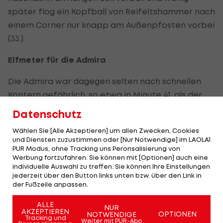
später flog ein Kopfball von Reifeltshammer nach
einem Corner nur knapp am Außenpfosten vorbei
(33.).
Elfmeter für die Admira
Die Admira war dagegen selten nach schnellen
Kontern gefährlich, so etwa in Minute 41, als der
für den angeschlagenen Ouedraogo
Datenschutz
eingewechselte Benjamin Sulimani nach
Wählen Sie [Alle Akzeptieren] um allen Zwecken, Cookies
Körperkontakt mit Ried-Verteidiger Riegler im
und Diensten zuzustimmen oder [Nur Notwendige] im LAOLA1
Rieder Strafraum zu Fall kam.
PUR Modus, ohne Tracking uns Peronsalisierung von
Werbung fortzufahren. Sie können mit [Optionen] auch eine
individuelle Auswahl zu treffen. Sie können Ihre Einstellungen
Schiedsrichter
Alexander Harkam
entschied
jederzeit über den Button links unten bzw. über den Link in
sofort auf Strafstoß, den Toth sicher zum
der Fußzeile anpassen.
Ausgleich verwertete (42.). Der 24-jährige
ALLE
NUR
Mittelfeldspieler hatte bereits zuletzt beim 1:2
AKZEPTIEREN
OPTIONEN
NOTWENDIGE
Tracking und
Weiter mit PUR-Abo