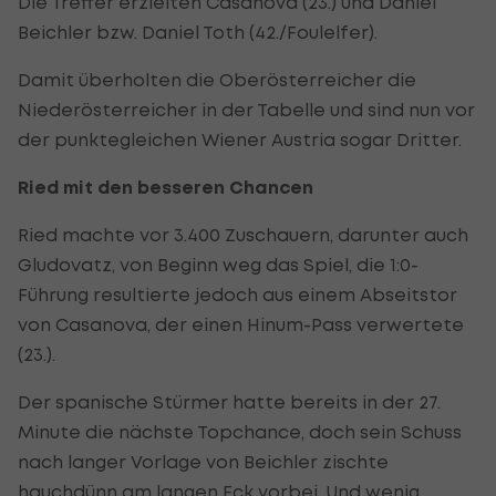
Die Treffer erzielten Casanova (23.) und Daniel
Beichler bzw. Daniel Toth (42./Foulelfer).
Damit überholten die Oberösterreicher die
Niederösterreicher in der Tabelle und sind nun vor
der punktegleichen Wiener Austria sogar Dritter.
Ried mit den besseren Chancen
Ried machte vor 3.400 Zuschauern, darunter auch
Gludovatz, von Beginn weg das Spiel, die 1:0-
Führung resultierte jedoch aus einem Abseitstor
von Casanova, der einen Hinum-Pass verwertete
(23.).
Der spanische Stürmer hatte bereits in der 27.
Minute die nächste Topchance, doch sein Schuss
nach langer Vorlage von Beichler zischte
hauchdünn am langen Eck vorbei. Und wenig