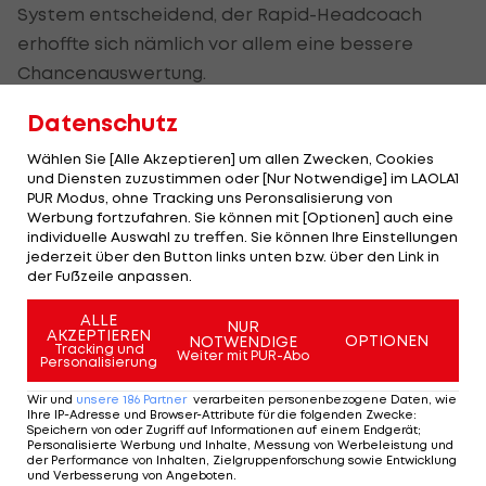
System entscheidend, der Rapid-Headcoach
erhoffte sich nämlich vor allem eine bessere
Chancenauswertung.
Allerdings tat sich sein Team zunächst schon beim
Datenschutz
Erzeugen von Möglichkeiten sehr schwer. Erst in
Wählen Sie [Alle Akzeptieren] um allen Zwecken, Cookies
der 24. Minute wurde es erstmals richtig
und Diensten zuzustimmen oder [Nur Notwendige] im LAOLA1
PUR Modus, ohne Tracking uns Peronsalisierung von
gefährlich im Kapfenberger Strafraum, nach
Werbung fortzufahren. Sie können mit [Optionen] auch eine
Thonhofer-Flanke köpfelte Alar übers Tor.
individuelle Auswahl zu treffen. Sie können Ihre Einstellungen
jederzeit über den Button links unten bzw. über den Link in
der Fußzeile anpassen.
Alar schlägt kurz vor der Pause zu
ALLE
NUR
Ansonsten schlugen die Hütteldorfer wie schon so
AKZEPTIEREN
OPTIONEN
NOTWENDIGE
Tracking und
Weiter mit PUR-Abo
oft im bisherigen Liga-Frühjahr wenig Kapital aus
Personalisierung
der optischen Überlegenheit, vor allem aufgrund
Wir und
unsere
186
Partner
verarbeiten personenbezogene Daten, wie
von von Ideenlosigkeit und zahlreichen
Ihre IP-Adresse und Browser-Attribute für die folgenden Zwecke
:
Speichern von oder Zugriff auf Informationen auf einem Endgerät;
Fehlpässen.
Personalisierte Werbung und Inhalte, Messung von Werbeleistung und
der Performance von Inhalten, Zielgruppenforschung sowie Entwicklung
und Verbesserung von Angeboten
.