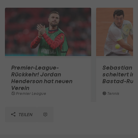
Premier-League-
Sebastian O
Rückkehr! Jordan
scheitert in
Henderson hat neuen
Bastad-Run
Verein
Premier League
Tennis
TEILEN