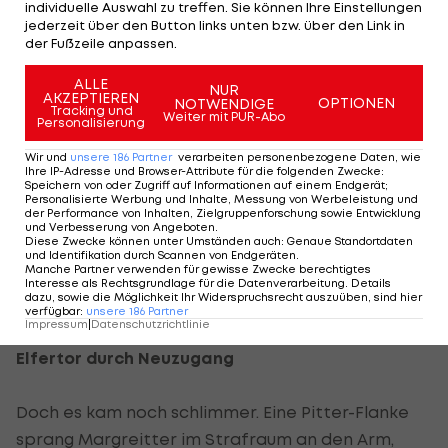
individuelle Auswahl zu treffen. Sie können Ihre Einstellungen
Doch auch die neuformierte Austria-Elf konnte
jederzeit über den Button links unten bzw. über den Link in
der Fußzeile anpassen.
die Lücke nicht schließen, die die Abgänge von
Zlatko Junuzovic und Nacer Barazite gerissen hat.
ALLE
NUR
AKZEPTIEREN
OPTIONEN
NOTWENDIGE
Tracking und
Weiter mit PUR-Abo
Die Heimischen hatten wie schon in den
Personalisierung
vorangegangenen zwei Frühjahrspartien
Wir und
unsere
186
Partner
verarbeiten personenbezogene Daten, wie
Probleme im Spielaufbau.
Ihre IP-Adresse und Browser-Attribute für die folgenden Zwecke
:
Speichern von oder Zugriff auf Informationen auf einem Endgerät;
Personalisierte Werbung und Inhalte, Messung von Werbeleistung und
Gute Aktionen sahen die knapp über 7.000
der Performance von Inhalten, Zielgruppenforschung sowie Entwicklung
und Verbesserung von Angeboten
.
Zuschauer in der ersten Hälfte nur selten, die
Diese Zwecke können unter Umständen auch
:
Genaue Standortdaten
und Identifikation durch Scannen von Endgeräten
.
wenigen Chancen vergaben Simkovic (18.), Dilaver
Manche Partner verwenden für gewisse Zwecke berechtigtes
Interesse als Rechtsgrundlage für die Datenverarbeitung. Details
(24.) und Tadic (36.). Schon nach rund 35 Minuten
dazu, sowie die Möglichkeit Ihr Widerspruchsrecht auszuüben, sind hier
verfügbar
:
unsere
186
Partner
setzte daher das erste Pfeifkonzert ein.
Impressum
|
Datenschutzrichtlinie
Elfertor durch Neuzugang
Doch es kam noch schlimmer. Eine Pitter-Flanke
sprang Margreitter im Strafraum an den Arm,