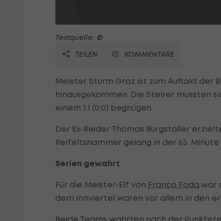
Textquelle: ©
TEILEN
KOMMENTARE
Meister Sturm Graz ist zum Auftakt der 
hinausgekommen. Die Steirer mussten si
einem 1:1 (0:0) begnügen.
Der Ex-Rieder Thomas Burgstaller erzielte
Reifeltshammer gelang in der 63. Minute
Serien gewahrt
Für die Meister-Elf von
Franco Foda
war d
dem Innviertel waren vor allem in den er
Beide Teams wahrten nach der Punkteteil