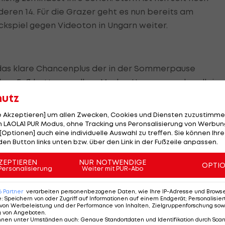
deren 14. Für die Grazer geht es nun bereits am
piel gegen Videoton in Ungarn weiter.
e das klare Chancenplus der in der Sommerpause
dem Fuß hatte vor allem Markus Hammerer, der allein 
ers scheiterte (37.). Gratzei hatte zuvor schon einen
hutz
pitzen über die Latte gedreht.
le Akzeptieren] um allen Zwecken, Cookies und Diensten zuzustimme
 LAOLA1 PUR Modus, ohne Tracking uns Peronsalisierung von Werbung
in der Champions-League-Qualifikation gegen Videoton
[Optionen] auch eine individuelle Auswahl zu treffen. Sie können Ihre
den Button links unten bzw. über den Link in der Fußzeile anpassen.
man Kienast und Imre Szabics war nicht im Spiel bzw.
terstützt.
ZEPTIEREN
NUR NOTWENDIGE
OPTI
Personalisierung
Weiter mit PUR-Abo
on Gordon Schildenfeld erneut nicht immer sattelfest
6
Partner
verarbeiten personenbezogene Daten, wie Ihre IP-Adresse und Browser-
e Basala-Mazana und Thomas Hinum eingelaufenen
e
:
Speichern von oder Zugriff auf Informationen auf einem Endgerät; Personalisi
r Viertelstunde Spielzeit klar.
von Werbeleistung und der Performance von Inhalten, Zielgruppenforschung sow
g von Angeboten
.
nnen unter Umständen auch
:
Genaue Standortdaten und Identifikation durch Sca