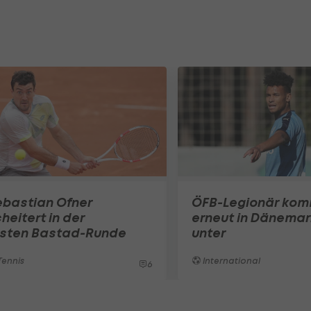
ebastian Ofner
ÖFB-Legionär ko
heitert in der
erneut in Dänemar
rsten Bastad-Runde
unter
ennis
International
6