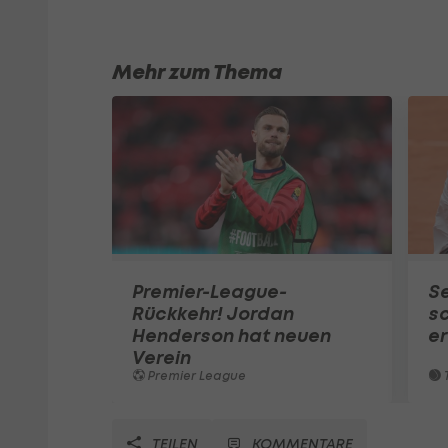
Mehr zum Thema
Premier-League-
S
Rückkehr! Jordan
sc
Henderson hat neuen
e
Verein
Premier League
T
TEILEN
KOMMENTARE