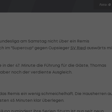
Foto: ©
Bundesliga am Samstag nicht über ein Remis
ch im "Supercup" gegen Cupsieger
SV Ried
auswärts mi
 in der 47. Minute die Führung für die Gäste, Thomas
 aber noch der verdiente Ausgleich.
as Remis ein wenig schmeichelhaft. Die Hausherren a
sten 45 Minuten klar überlegen.
ung zumindest ihre Serien: Sturm ist nun seit neun