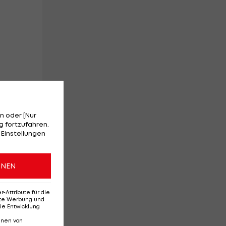
vor
n oder [Nur
 fortzufahren.
 Einstellungen
ONEN
.
Attribute für die
erte Werbung und
ie Entwicklung
nnen von