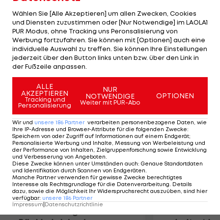
überdurchschnittliche Schnelligkeit. Wir
Wählen Sie [Alle Akzeptieren] um allen Zwecken, Cookies
bekommen mit ihm einen Spieler, der uns sicher
und Diensten zuzustimmen oder [Nur Notwendige] im LAOLA1
PUR Modus, ohne Tracking uns Peronsalisierung von
weiterbringen kann", freut sich Trainer Peter
Werbung fortzufahren. Sie können mit [Optionen] auch eine
Hyballa. Vujadinovic hat viel vor: "Sturm ist ein
individuelle Auswahl zu treffen. Sie können Ihre Einstellungen
großer Verein mit internationalem Ruf, gehört in
jederzeit über den Button links unten bzw. über den Link in
der Fußzeile anpassen.
den Europacup. Dabei will ich helfen."
ALLE
NUR
AKZEPTIEREN
Mehr zum Thema
OPTIONEN
NOTWENDIGE
Tracking und
Weiter mit PUR-Abo
Personalisierung
Wir und
unsere
186
Partner
verarbeiten personenbezogene Daten, wie
Ihre IP-Adresse und Browser-Attribute für die folgenden Zwecke
:
Speichern von oder Zugriff auf Informationen auf einem Endgerät;
Personalisierte Werbung und Inhalte, Messung von Werbeleistung und
der Performance von Inhalten, Zielgruppenforschung sowie Entwicklung
und Verbesserung von Angeboten
.
Diese Zwecke können unter Umständen auch
:
Genaue Standortdaten
und Identifikation durch Scannen von Endgeräten
.
Manche Partner verwenden für gewisse Zwecke berechtigtes
Interesse als Rechtsgrundlage für die Datenverarbeitung. Details
dazu, sowie die Möglichkeit Ihr Widerspruchsrecht auszuüben, sind hier
verfügbar
:
unsere
186
Partner
Impressum
|
Datenschutzrichtlinie
Premier-League-
Sebastian O