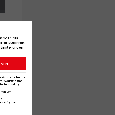
n oder [Nur
m
 fortzufahren.
 Einstellungen
e
n
ONEN
Attribute für die
erte Werbung und
ie Entwicklung
nnen von
ie
r verfügbar
:
Ehemaliges Rapid-
Di