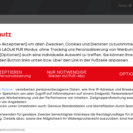
Foto: ©
hutz
le Akzeptieren] um allen Zwecken, Cookies und Diensten zuzustimme
et: Rapid-Mittelfeldspieler Boris Prokopic erleidet i
 LAOLA1 PUR Modus, ohne Tracking uns Peronsalisierung von Werbung
[Optionen] auch eine individuelle Auswahl zu treffen. Sie können Ihre
uzbandriss. Dies ergibt eine am Sonntagabend erfolgt
den Button links unten bzw. über den Link in der Fußzeile anpassen.
us. Damit ist für den 24-Jährigen die Saison vorzeitig
rby bei der Wiener Austria bei einem Zweikampf gege
ZEPTIEREN
NUR NOTWENDIGE
OPTI
Personalisierung
Weiter mit PUR-Abo
ste in der 67. Minute mit der Trage vom Spielfeld
6
Partner
verarbeiten personenbezogene Daten, wie Ihre IP-Adresse und Browser-
e
:
Speichern von oder Zugriff auf Informationen auf einem Endgerät; Personalisi
von Werbeleistung und der Performance von Inhalten, Zielgruppenforschung sow
g von Angeboten
.
nnen unter Umständen auch
:
Genaue Standortdaten und Identifikation durch Sca
erwenden für gewisse Zwecke berechtigtes Interesse als Rechtsgrundlage für d
. Details dazu, sowie die Möglichkeit Ihr Widerspruchsrecht auszuüben, sind hie
r
chutzrichtlinie