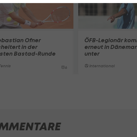
ebastian Ofner
ÖFB-Legionär ko
heitert in der
erneut in Dänemar
rsten Bastad-Runde
unter
ennis
International
6
MMENTARE