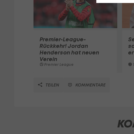
Premier-League-
S
Rückkehr! Jordan
sc
Henderson hat neuen
e
Verein
Premier League
T
TEILEN
KOMMENTARE
KO