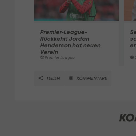
Premier-League-
S
Rückkehr! Jordan
sc
Henderson hat neuen
e
Verein
Premier League
T
TEILEN
KOMMENTARE
KO