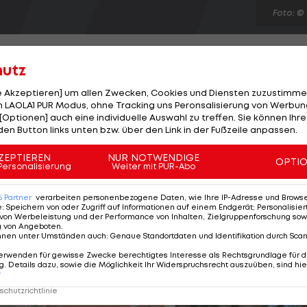
Foto: ©
hutz
le Akzeptieren] um allen Zwecken, Cookies und Diensten zuzustimme
 LAOLA1 PUR Modus, ohne Tracking uns Peronsalisierung von Werbung
kunft alles offen. Der Allrounder der SV Ried kann sich
[Optionen] auch eine individuelle Auswahl zu treffen. Sie können Ihre
so vorstellen, wie eine Vertragsverlängerung. "Es ist
den Button links unten bzw. über den Link in der Fußzeile anpassen.
rlängere. Das ist auch ein Thema", so der 22-Jährige, de
ZEPTIEREN
NUR NOTWENDIGE
OPTI
13 besitzt. Manager Stefan Reiter bleibt gelassen: "Ich
Personalisierung
Weiter mit PUR-Abo
 Gedanken über Vertragsverlängerungen."
6
Partner
verarbeiten personenbezogene Daten, wie Ihre IP-Adresse und Browser-
e
:
Speichern von oder Zugriff auf Informationen auf einem Endgerät; Personalisi
von Werbeleistung und der Performance von Inhalten, Zielgruppenforschung sow
g von Angeboten
.
nnen unter Umständen auch
:
Genaue Standortdaten und Identifikation durch Sca
erwenden für gewisse Zwecke berechtigtes Interesse als Rechtsgrundlage für d
. Details dazu, sowie die Möglichkeit Ihr Widerspruchsrecht auszuüben, sind hie
r
chutzrichtlinie