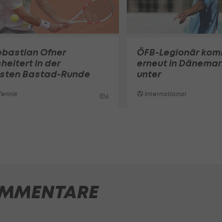
ebastian Ofner
ÖFB-Legionär ko
heitert in der
erneut in Dänemar
rsten Bastad-Runde
unter
ennis
International
6
MMENTARE