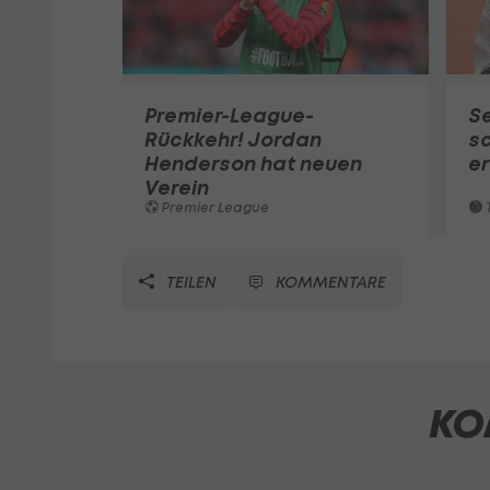
Premier-League-
S
Rückkehr! Jordan
sc
Henderson hat neuen
e
Verein
Premier League
T
TEILEN
KOMMENTARE
KO