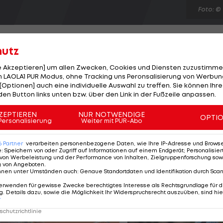
Foto: ©
hutz
le Akzeptieren] um allen Zwecken, Cookies und Diensten zuzustimme
 LAOLA1 PUR Modus, ohne Tracking uns Peronsalisierung von Werbung
ter für die kommende Erste-Liga-Saison auf. Die "Falke
[Optionen] auch eine individuelle Auswahl zu treffen. Sie können Ihre
m SK Sturm Graz verpflichtet werden konnte. Der 23-
den Button links unten bzw. über den Link in der Fußzeile anpassen.
en Einjahresvertrag bis Sommer 2013. Pürcher ist damit
ZEPTIEREN
NUR NOTWENDIGE
OPTI
fenberg wechselt. Zuvor holten die Obersteirer bereits
Personalisierung
Weiter mit PUR-Abo
und Marvin Weinberger .
6
Partner
verarbeiten personenbezogene Daten, wie Ihre IP-Adresse und Browser-
e
:
Speichern von oder Zugriff auf Informationen auf einem Endgerät; Personalisi
von Werbeleistung und der Performance von Inhalten, Zielgruppenforschung sow
g von Angeboten
.
nnen unter Umständen auch
:
Genaue Standortdaten und Identifikation durch Sca
erwenden für gewisse Zwecke berechtigtes Interesse als Rechtsgrundlage für d
. Details dazu, sowie die Möglichkeit Ihr Widerspruchsrecht auszuüben, sind hie
r
chutzrichtlinie