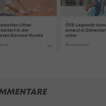
ebastian Ofner
ÖFB-Legionär ko
heitert in der
erneut in Dänemar
rsten Bastad-Runde
unter
ennis
International
6
MMENTARE