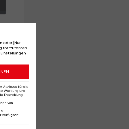
n oder [Nur
 fortzufahren.
 Einstellungen
a.
ONEN
Attribute für die
erte Werbung und
ie Entwicklung
nnen von
ie
r verfügbar
:
Ehemaliges Rapid-
Di