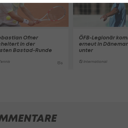
ebastian Ofner
ÖFB-Legionär ko
heitert in der
erneut in Dänemar
rsten Bastad-Runde
unter
ennis
International
6
MMENTARE