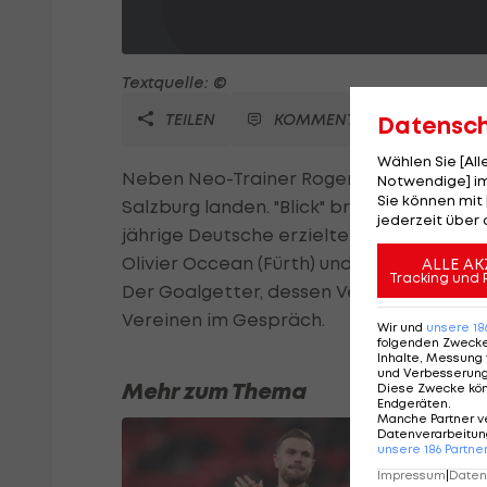
Textquelle: ©
TEILEN
KOMMENTARE
Datensc
Wählen Sie [Al
Neben Neo-Trainer Roger Schmidt könnte
Notwendige] im
Sie können mit 
Salzburg landen. "Blick" bringt Nick Pro
jederzeit über 
jährige Deutsche erzielte in der abgelauf
Olivier Occean (Fürth) und Alex Meier (F
ALLE AK
Tracking und 
Der Goalgetter, dessen Vertrag noch ein 
Vereinen im Gespräch.
Wir und
unsere
18
folgenden Zweck
Inhalte, Messung 
und Verbesserun
Mehr zum Thema
Diese Zwecke kö
Endgeräten
.
Manche Partner v
Datenverarbeitung
unsere
186
Partne
Impressum
|
Datens