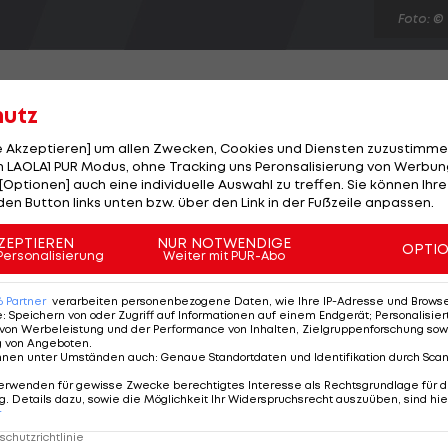
Foto: ©
hutz
le Akzeptieren] um allen Zwecken, Cookies und Diensten zuzustimme
 auch ein Spieler des SC Paderborn bei Red Bull
 LAOLA1 PUR Modus, ohne Tracking uns Peronsalisierung von Werbung
[Optionen] auch eine individuelle Auswahl zu treffen. Sie können Ihre
schwitz mit den Mozartstädtern in Verbindung. Der 25-
den Button links unten bzw. über den Link in der Fußzeile anpassen.
enen Saison 17 Treffer und kürte sich gleichauf mit
rankfurt) zum Schützenkönig der zweiten deutschen Lig
ZEPTIEREN
NUR NOTWENDIGE
OPTI
Personalisierung
Weiter mit PUR-Abo
Jahr läuft, ist jedoch auch bei zahlreichen deutschen
6
Partner
verarbeiten personenbezogene Daten, wie Ihre IP-Adresse und Browser-
e
:
Speichern von oder Zugriff auf Informationen auf einem Endgerät; Personalisi
von Werbeleistung und der Performance von Inhalten, Zielgruppenforschung sow
g von Angeboten
.
nnen unter Umständen auch
:
Genaue Standortdaten und Identifikation durch Sca
erwenden für gewisse Zwecke berechtigtes Interesse als Rechtsgrundlage für d
. Details dazu, sowie die Möglichkeit Ihr Widerspruchsrecht auszuüben, sind hie
r
chutzrichtlinie