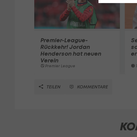
Premier-League-
S
Rückkehr! Jordan
sc
Henderson hat neuen
e
Verein
Premier League
T
TEILEN
KOMMENTARE
KO