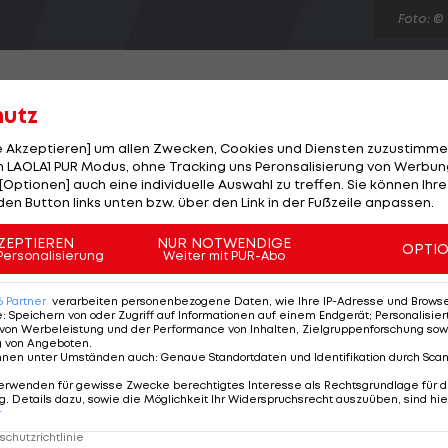
Foto: ©
hutz
le Akzeptieren] um allen Zwecken, Cookies und Diensten zuzustimme
l gegen Mattersburg frustriert. "Heute war es in etlic
 LAOLA1 PUR Modus, ohne Tracking uns Peronsalisierung von Werbung
[Optionen] auch eine individuelle Auswahl zu treffen. Sie können Ihre
Schöttel geknickt. Ein Sonnleitner-Kopfball wollte nach
den Button links unten bzw. über den Link in der Fußzeile anpassen.
ler traf nur die Latte. Auch Steffen Hofmann, der den
sgleich erzielte, hadert mit dem Spielverlauf: "Heute
ZEPTIEREN
NUR NOTWENDIGE
OPTI
Personalisierung
Weiter mit PUR-Abo
en das Spiel kontrolliert. Aber wenn wir kein Tor mache
6
Partner
verarbeiten personenbezogene Daten, wie Ihre IP-Adresse und Browser-
e
:
Speichern von oder Zugriff auf Informationen auf einem Endgerät; Personalisi
von Werbeleistung und der Performance von Inhalten, Zielgruppenforschung sow
g von Angeboten
.
nnen unter Umständen auch
:
Genaue Standortdaten und Identifikation durch Sca
erwenden für gewisse Zwecke berechtigtes Interesse als Rechtsgrundlage für d
. Details dazu, sowie die Möglichkeit Ihr Widerspruchsrecht auszuüben, sind hie
r
chutzrichtlinie