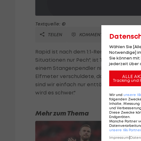
Textquelle: ©
TEILEN
KOMMENTARE
Datensc
Wählen Sie [Al
Rapid ist nach dem 1:1-Remis im Heimspie
Notwendige] im
Sie können mit 
Situationen nur Pech", ist Trainer Peter 
jederzeit über 
einem Stangenpendler nicht ins Tor, Pich
Elfmeter verschuldete, dafür aber den Au
ALLE AK
Tracking und 
sind wir einfach nur enttäuscht. Wir hab
wird es schwer."
Wir und
unsere
18
folgenden Zweck
Inhalte, Messung 
und Verbesserun
Mehr zum Thema
Diese Zwecke kö
Endgeräten
.
Manche Partner v
Datenverarbeitung
unsere
186
Partne
Impressum
|
Datens