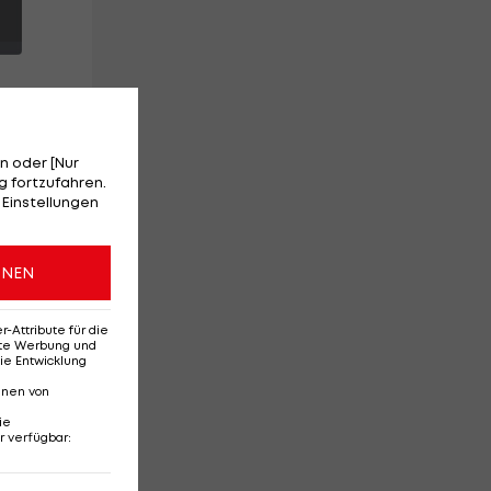
n oder [Nur
hen
 fortzufahren.
 Einstellungen
ONEN
n,
Attribute für die
erte Werbung und
ie Entwicklung
nnen von
ie
r verfügbar
:
Ehemaliges Rapid-
Di