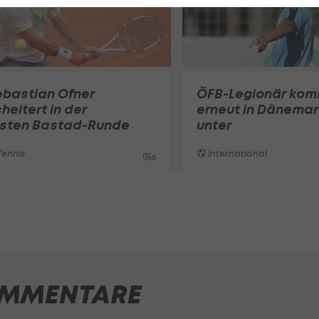
ebastian Ofner
ÖFB-Legionär ko
heitert in der
erneut in Dänemar
rsten Bastad-Runde
unter
ennis
International
6
MMENTARE