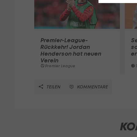
Premier-League-
S
Rückkehr! Jordan
sc
Henderson hat neuen
e
Verein
Premier League
T
TEILEN
KOMMENTARE
KO