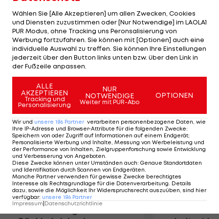
Umgebung bin. Das wird den Heilungsprozess
Wählen Sie [Alle Akzeptieren] um allen Zwecken, Cookies
sicherlich beschleunigen." 'Es gibt jetzt noch
und Diensten zuzustimmen oder [Nur Notwendige] im LAOLA1
PUR Modus, ohne Tracking uns Peronsalisierung von
neurologische Untersuchungen im Krankenhaus
Werbung fortzufahren. Sie können mit [Optionen] auch eine
Ried und wenn alles optimal verläuft, kann Oliver
individuelle Auswahl zu treffen. Sie können Ihre Einstellungen
das Krankenhaus in ca. einer Woche verlassen',
jederzeit über den Button links unten bzw. über den Link in
der Fußzeile anpassen.
erklärt Mannschaftsarzt Freund.
ALLE
NUR
AKZEPTIEREN
Mehr zum Thema
OPTIONEN
NOTWENDIGE
Tracking und
Weiter mit PUR-Abo
Personalisierung
Wir und
unsere
186
Partner
verarbeiten personenbezogene Daten, wie
Ihre IP-Adresse und Browser-Attribute für die folgenden Zwecke
:
Speichern von oder Zugriff auf Informationen auf einem Endgerät;
Personalisierte Werbung und Inhalte, Messung von Werbeleistung und
der Performance von Inhalten, Zielgruppenforschung sowie Entwicklung
und Verbesserung von Angeboten
.
Diese Zwecke können unter Umständen auch
:
Genaue Standortdaten
und Identifikation durch Scannen von Endgeräten
.
Manche Partner verwenden für gewisse Zwecke berechtigtes
Interesse als Rechtsgrundlage für die Datenverarbeitung. Details
dazu, sowie die Möglichkeit Ihr Widerspruchsrecht auszuüben, sind hier
verfügbar
:
unsere
186
Partner
Impressum
|
Datenschutzrichtlinie
Premier-League-
Sebastian O