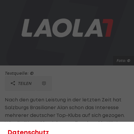
Foto: ©
Textquelle: ©
TEILEN
Nach den guten Leistung in der letzten Zeit hat
Salzburgs Brasilianer Alan schon das Interesse
mehrerer deutscher Top-Klubs auf sich gezogen.
Wie die "Krone" berichtet, sollen dem 22-Jährigen
im Hinspiel der Qualifikation zur Europa League
Datenschutz