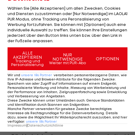
gegen den slowakischen Vertreter Senica
Wählen Sie [Alle Akzeptieren] um allen Zwecken, Cookies
Borussia Dortmund, 1899 Hoffenheim und Bayer
und Diensten zuzustimmen oder [Nur Notwendige] im LAOLA1
PUR Modus, ohne Tracking uns Peronsalisierung von
Leverkusen genauer unter die Lupe genommen
Werbung fortzufahren. Sie können mit [Optionen] auch eine
haben. Der Stürmer kam im Sommer 2010 in die
individuelle Auswahl zu treffen. Sie können Ihre Einstellungen
Mozartstadt und erzielte in den letzten acht
jederzeit über den Button links unten bzw. über den Link in
der Fußzeile anpassen.
Bundesliga-Spielen elf Tore.
ALLE
NUR
AKZEPTIEREN
Mehr zum Thema
OPTIONEN
NOTWENDIGE
Tracking und
Weiter mit PUR-Abo
Personalisierung
Wir und
unsere
186
Partner
verarbeiten personenbezogene Daten, wie
Ihre IP-Adresse und Browser-Attribute für die folgenden Zwecke
:
Speichern von oder Zugriff auf Informationen auf einem Endgerät;
Personalisierte Werbung und Inhalte, Messung von Werbeleistung und
der Performance von Inhalten, Zielgruppenforschung sowie Entwicklung
und Verbesserung von Angeboten
.
Diese Zwecke können unter Umständen auch
:
Genaue Standortdaten
und Identifikation durch Scannen von Endgeräten
.
Manche Partner verwenden für gewisse Zwecke berechtigtes
Interesse als Rechtsgrundlage für die Datenverarbeitung. Details
dazu, sowie die Möglichkeit Ihr Widerspruchsrecht auszuüben, sind hier
verfügbar
:
unsere
186
Partner
Impressum
|
Datenschutzrichtlinie
Premier-League-
Sebastian O