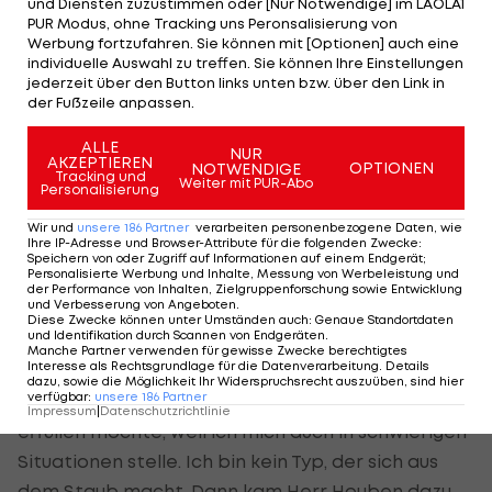
und Diensten zuzustimmen oder [Nur Notwendige] im LAOLA1
emotional. Ich bin, wie ich bin, ich muss mich da
PUR Modus, ohne Tracking uns Peronsalisierung von
nicht verstellen. Dass es Reibereien gab, ist aus
Werbung fortzufahren. Sie können mit [Optionen] auch eine
individuelle Auswahl zu treffen. Sie können Ihre Einstellungen
der Luft gegriffen.
jederzeit über den Button links unten bzw. über den Link in
der Fußzeile anpassen.
…ÜBER DEN ZEITLICHEN AUFLAUF DER TRENNUNG:
ALLE
NUR
AKZEPTIEREN
Ich habe im Laufe des Vormittags, ich glaube so
OPTIONEN
NOTWENDIGE
Tracking und
Weiter mit PUR-Abo
Personalisierung
gegen 9:30 Uhr, eine SMS von
Paul Gludovatz
bekommen, ob die Möglichkeit bestünde, um 13
Wir und
unsere
186
Partner
verarbeiten personenbezogene Daten, wie
Ihre IP-Adresse und Browser-Attribute für die folgenden Zwecke
:
Uhr auf die Geschäftsstelle zu kommen. Das habe
Speichern von oder Zugriff auf Informationen auf einem Endgerät;
Personalisierte Werbung und Inhalte, Messung von Werbeleistung und
ich natürlich getan. Gludovatz hat mich gefragt,
der Performance von Inhalten, Zielgruppenforschung sowie Entwicklung
und Verbesserung von Angeboten
.
ob es eine Möglichkeit gebe, dass wir die
Diese Zwecke können unter Umständen auch
:
Genaue Standortdaten
und Identifikation durch Scannen von Endgeräten
.
Situation einvernehmlich lösen, das wäre auch ein
Manche Partner verwenden für gewisse Zwecke berechtigtes
Interesse als Rechtsgrundlage für die Datenverarbeitung. Details
Vorschlag des Präsidenten. Ich habe jedoch nein
dazu, sowie die Möglichkeit Ihr Widerspruchsrecht auszuüben, sind hier
verfügbar
:
unsere
186
Partner
gesagt, und dass ich meinen Vertrag bis 31. Mai
Impressum
|
Datenschutzrichtlinie
erfüllen möchte, weil ich mich auch in schwierigen
Situationen stelle. Ich bin kein Typ, der sich aus
dem Staub macht. Dann kam Herr Houben dazu,