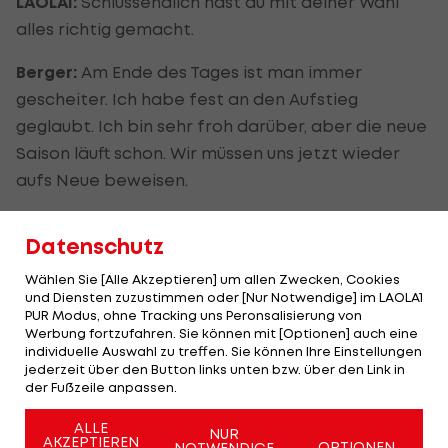
LAOLA1:
Schlussendlich hast du mit deiner Wahl
alles richtig gemacht.
Berger:
Am Ende des Tages ist man immer
gescheiter. Ich habe fest an den Aufstieg
geglaubt. Ich bin sehr froh darüber, aber die neue
Saison läuft schon. Wir müssen uns jetzt wieder
aufs Neue beweisen.
LAOLA1
: Die letzten Wochen waren turbulent. Wie
Datenschutz
hast du dieses Lizenz-Thema miterlebt?
Wählen Sie [Alle Akzeptieren] um allen Zwecken, Cookies
Berger:
Ich habe es eigentlich nur ein bisschen aus
und Diensten zuzustimmen oder [Nur Notwendige] im LAOLA1
PUR Modus, ohne Tracking uns Peronsalisierung von
den Medien erfahren. Bei uns war das Thema
Werbung fortzufahren. Sie können mit [Optionen] auch eine
eigentlich Tabu. Altach hat natürlich alles
individuelle Auswahl zu treffen. Sie können Ihre Einstellungen
jederzeit über den Button links unten bzw. über den Link in
probiert. Ich war mir aber zu hundert Prozent
der Fußzeile anpassen.
sicher, dass da nichts rauskommen wird.
Schlussendlich war es auch so, das hat uns
ALLE
NUR
AKZEPTIEREN
OPTIONEN
NOTWENDIGE