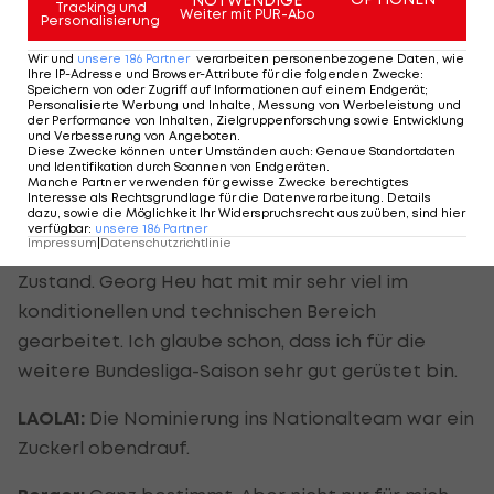
überhaupt nicht verunsichert. Wir sind sportlich
Tracking und
Weiter mit PUR-Abo
Personalisierung
verdient aufgestiegen und jetzt geht es in der
Wir und
unsere
186
Partner
verarbeiten personenbezogene Daten, wie
Bundesliga weiter.
Ihre IP-Adresse und Browser-Attribute für die folgenden Zwecke
:
Speichern von oder Zugriff auf Informationen auf einem Endgerät;
Personalisierte Werbung und Inhalte, Messung von Werbeleistung und
LAOLA1:
2006/07 wurdest du zum besten Torhüter
der Performance von Inhalten, Zielgruppenforschung sowie Entwicklung
und Verbesserung von Angeboten
.
der Bundesliga gewählt. Bist du in der Form, in der
Diese Zwecke können unter Umständen auch
:
Genaue Standortdaten
und Identifikation durch Scannen von Endgeräten
.
du schon einmal warst?
Manche Partner verwenden für gewisse Zwecke berechtigtes
Interesse als Rechtsgrundlage für die Datenverarbeitung. Details
dazu, sowie die Möglichkeit Ihr Widerspruchsrecht auszuüben, sind hier
Berger:
Die Vorbereitung ist sehr gut verlaufen.
verfügbar
:
unsere
186
Partner
Impressum
|
Datenschutzrichtlinie
Ich bin momentan körperlich in einem sehr guten
Zustand. Georg Heu hat mit mir sehr viel im
konditionellen und technischen Bereich
gearbeitet. Ich glaube schon, dass ich für die
weitere Bundesliga-Saison sehr gut gerüstet bin.
LAOLA1:
Die Nominierung ins Nationalteam war ein
Zuckerl obendrauf.