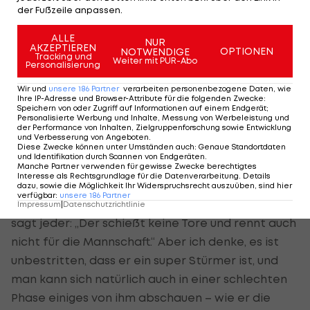
LAOLA1-Interview
gesagt, dass du versuchst, dir im
der Fußzeile anpassen.
TV etwas von Top-Stürmern wie Mario Gomez
ALLE
NUR
abzuschauen. Kann man von solchen Kalibern auch
AKZEPTIEREN
OPTIONEN
NOTWENDIGE
Tracking und
den Umgang mit Phasen, in denen es nicht so läuft,
Weiter mit PUR-Abo
Personalisierung
lernen?
Wir und
unsere
186
Partner
verarbeiten personenbezogene Daten, wie
Ihre IP-Adresse und Browser-Attribute für die folgenden Zwecke
:
Speichern von oder Zugriff auf Informationen auf einem Endgerät;
Hosiner:
Sicherlich. Auch bei Mario Gomez war es
Personalisierte Werbung und Inhalte, Messung von Werbeleistung und
nicht die ganze Saison so, dass er wie am
der Performance von Inhalten, Zielgruppenforschung sowie Entwicklung
und Verbesserung von Angeboten
.
Fließband getroffen hat. Da gibt es dann auch
Diese Zwecke können unter Umständen auch
:
Genaue Standortdaten
und Identifikation durch Scannen von Endgeräten
.
schnell Kritik - vielleicht sogar vom eigenen Verein,
Manche Partner verwenden für gewisse Zwecke berechtigtes
Interesse als Rechtsgrundlage für die Datenverarbeitung. Details
weil er nicht so viel für die Mannschaft läuft. Das
dazu, sowie die Möglichkeit Ihr Widerspruchsrecht auszuüben, sind hier
verfügbar
:
unsere
186
Partner
schaut dann blöd aus, wenn er nicht trifft, dann
Impressum
|
Datenschutzrichtlinie
sagt jeder: „Der schießt keine Tore und rennt auch
nicht für die Mannschaft.“ Aber ich denke, es ist
unbestritten, dass er ein super Stürmer ist, und
man kann sich natürlich auch in einer schlechten
Phase einiges von ihm abschauen – wie er die