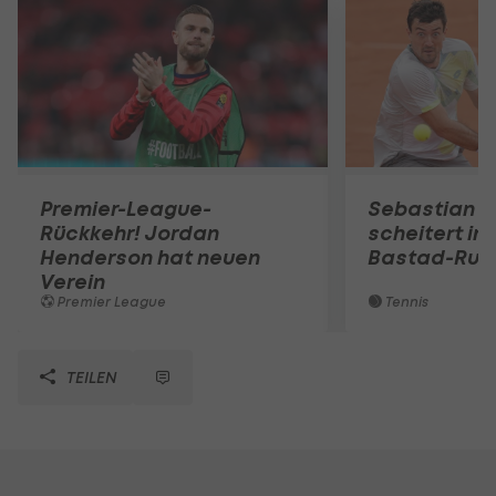
Premier-League-
Sebastian O
Rückkehr! Jordan
scheitert in
Henderson hat neuen
Bastad-Run
Verein
Premier League
Tennis
TEILEN