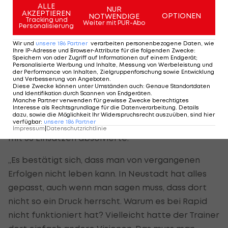
„Kann von vergangenen Erfolgen nicht leben“
ALLE
NUR
AKZEPTIEREN
OPTIONEN
NOTWENDIGE
Tracking und
Weiter mit PUR-Abo
Personalisierung
Insgesamt brachte es der Verteidiger bei den
Grün-Weißen in der abgelaufenen Saison lediglich
Wir und
unsere
186
Partner
verarbeiten personenbezogene Daten, wie
Ihre IP-Adresse und Browser-Attribute für die folgenden Zwecke
:
auf 857 Einsatz-Minuten. Viel zu wenig, denn
Speichern von oder Zugriff auf Informationen auf einem Endgerät;
Personalisierte Werbung und Inhalte, Messung von Werbeleistung und
nachdem er gemeinsam mit Trainer Peter
der Performance von Inhalten, Zielgruppenforschung sowie Entwicklung
und Verbesserung von Angeboten
.
Schöttel im letzten Sommer von Neustadt nach
Diese Zwecke können unter Umständen auch
:
Genaue Standortdaten
und Identifikation durch Scannen von Endgeräten
.
Hütteldorf zurückkehrte, rechnete er schon mit
Manche Partner verwenden für gewisse Zwecke berechtigtes
Interesse als Rechtsgrundlage für die Datenverarbeitung. Details
mehr. Besonders deswegen, weil er unter dem
dazu, sowie die Möglichkeit Ihr Widerspruchsrecht auszuüben, sind hier
verfügbar
:
unsere
186
Partner
Wiener in Neustadt eine ausgezeichnete Saison
Impressum
|
Datenschutzrichtlinie
mit 35 Einsätzen absolvierte.
„Es bestätigt sich, dass man von vergangenen
Erfolgen nicht leben kann. In Neustadt hat alles
gepasst, auch wenn man sagen muss, dass dort
nicht so ein Druck herrscht. Warum es bei Rapid
nicht funktioniert hat? Vielleicht hatte der Trainer