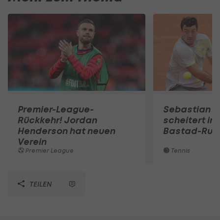
Premier-League-
Sebastian O
Rückkehr! Jordan
scheitert in
Henderson hat neuen
Bastad-Run
Verein
Premier League
Tennis
TEILEN