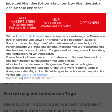
jederzeit über den Button links unten bzw. über den Link in
Laut "Kurier" hätte bereits am Mittwoch ein neuer
der Fußzeile anpassen.
Coach feststehen sollen. Die Entscheidung wurde
ALLE
NUR
nun aber auf Montag verschoben.
AKZEPTIEREN
OPTIONEN
NOTWENDIGE
Tracking und
Weiter mit PUR-Abo
Personalisierung
Ohne einen Namen zu nennen, soll bereits damals
Wir und
unsere
186
Partner
verarbeiten personenbezogene Daten, wie
durchgesickert sein, dass mit dem
Ihre IP-Adresse und Browser-Attribute für die folgenden Zwecke
:
Speichern von oder Zugriff auf Informationen auf einem Endgerät;
Wunschkandidaten nur mehr Details zu klären
Personalisierte Werbung und Inhalte, Messung von Werbeleistung und
der Performance von Inhalten, Zielgruppenforschung sowie Entwicklung
seien.
und Verbesserung von Angeboten
.
Diese Zwecke können unter Umständen auch
:
Genaue Standortdaten
und Identifikation durch Scannen von Endgeräten
.
In dieser Hinsicht gibt es zwei Szenarien: Der
Manche Partner verwenden für gewisse Zwecke berechtigtes
Interesse als Rechtsgrundlage für die Datenverarbeitung. Details
Verein konnte mit Rangnick keine Einigung
dazu, sowie die Möglichkeit Ihr Widerspruchsrecht auszuüben, sind hier
verfügbar
:
unsere
186
Partner
erzielen. Oder aber der "Fußball-Professor" erbat
Impressum
|
Datenschutzrichtlinie
sich Bedenkzeit.
Fortsetzung der turbulenten Tage
Die Situation in Salzburg ist weiterhin turbulent.
Nur wenige Tage vor dem Aufbruch ins