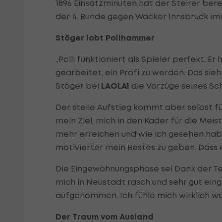
1896 Einsatzminuten hat der Steirer ber
der 4. Runde gegen Wacker Innsbruck im
Stöger lobt Pollhammer
„Polli funktioniert als Spieler perfekt. 
gearbeitet, ein Profi zu werden. Das sieh
Stöger bei
LAOLA1
die Vorzüge seines Sch
Der steile Aufstieg kommt aber selbst 
mein Ziel, mich in den Kader für die Me
mehr erreichen und wie ich gesehen habe,
motivierter mein Bestes zu geben. Dass e
Die Eingewöhnungsphase sei Dank der Te
mich in Neustadt rasch und sehr gut ein
aufgenommen. Ich fühle mich wirklich wohl,
Der Traum vom Ausland