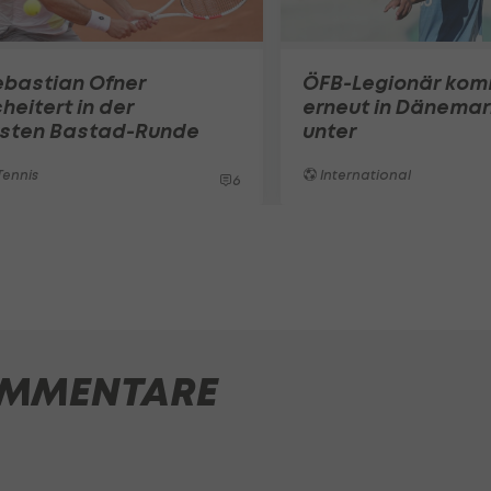
ebastian Ofner
ÖFB-Legionär ko
heitert in der
erneut in Dänemar
rsten Bastad-Runde
unter
ennis
International
6
MMENTARE