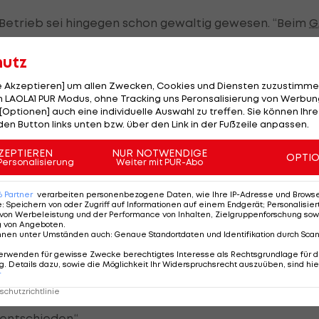
Betrieb sei hingegen schon gewaltig gewesen. “Beim
G
r natürlich ist da noch ein großer Unterschied zur
hutz
raining ist eine andere, da kann man schon sehr viel
 ist mit der Regionalliga so nicht zu vergleichen“,
le Akzeptieren] um allen Zwecken, Cookies und Diensten zuzustimme
 LAOLA1 PUR Modus, ohne Tracking uns Peronsalisierung von Werbung
[Optionen] auch eine individuelle Auswahl zu treffen. Sie können Ihre
den Button links unten bzw. über den Link in der Fußzeile anpassen.
usland und die Nationalmannschat an: „Ich denke, dass
n Österreich ist.“ Primär möchte er sich „ständig
ZEPTIEREN
NUR NOTWENDIGE
OPTI
Personalisierung
Weiter mit PUR-Abo
sliga etablieren.“
6
Partner
verarbeiten personenbezogene Daten, wie Ihre IP-Adresse und Browser-
e
:
Speichern von oder Zugriff auf Informationen auf einem Endgerät; Personalisi
von Werbeleistung und der Performance von Inhalten, Zielgruppenforschung sow
g von Angeboten
.
kalo
. So wie Pollhammer kam auch der 21-Jährige im
nnen unter Umständen auch
:
Genaue Standortdaten und Identifikation durch Sca
adt.
erwenden für gewisse Zwecke berechtigtes Interesse als Rechtsgrundlage für d
. Details dazu, sowie die Möglichkeit Ihr Widerspruchsrecht auszuüben, sind hie
r
ielen für die Red Bull Juniors. „Ich habe dort meine
chutzrichtlinie
. Es gab ein gutes Gespräch mit Peter Stöger und
entschieden.“