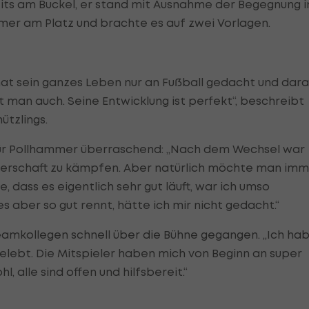
eits am Buckel, er stand mit Ausnahme der Begegnung i
mer am Platz und brachte es auf zwei Vorlagen.
Er hat sein ganzes Leben nur an Fußball gedacht und dar
t man auch. Seine Entwicklung ist perfekt“, beschreibt
ützlings.
für Pollhammer überraschend: „Nach dem Wechsel war
isterschaft zu kämpfen. Aber natürlich möchte man im
 dass es eigentlich sehr gut läuft, war ich umso
s aber so gut rennt, hätte ich mir nicht gedacht.“
amkollegen schnell über die Bühne gegangen. „Ich ha
gelebt. Die Mitspieler haben mich von Beginn an super
 alle sind offen und hilfsbereit.“