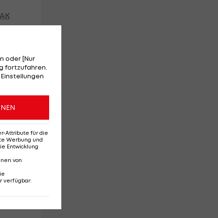
AK
n oder [Nur
 fortzufahren.
 Einstellungen
ONEN
Attribute für die
erte Werbung und
ie Entwicklung
nnen von
ie
r verfügbar
: