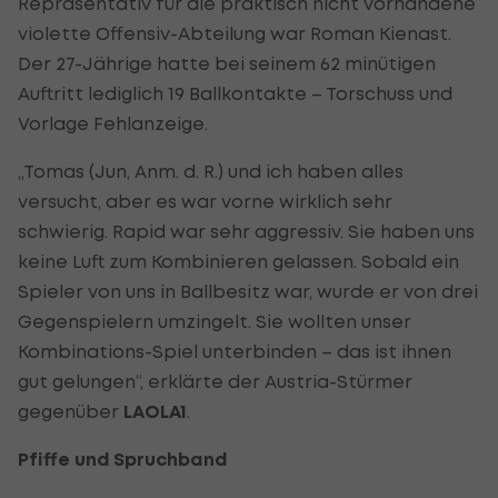
Repräsentativ für die praktisch nicht vorhandene
violette Offensiv-Abteilung war Roman Kienast.
Der 27-Jährige hatte bei seinem 62 minütigen
Auftritt lediglich 19 Ballkontakte – Torschuss und
Vorlage Fehlanzeige.
„Tomas (Jun, Anm. d. R.) und ich haben alles
versucht, aber es war vorne wirklich sehr
schwierig. Rapid war sehr aggressiv. Sie haben uns
keine Luft zum Kombinieren gelassen. Sobald ein
Spieler von uns in Ballbesitz war, wurde er von drei
Gegenspielern umzingelt. Sie wollten unser
Kombinations-Spiel unterbinden – das ist ihnen
gut gelungen“, erklärte der Austria-Stürmer
gegenüber
LAOLA1
.
Pfiffe und Spruchband