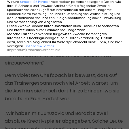
Wir und
unsere
186
Partner
verarbeiten personenbezogene Daten, wie
Vastic bittet um Geduld
Ihre IP-Adresse und Browser-Attribute für die folgenden Zwecke
:
Speichern von oder Zugriff auf Informationen auf einem Endgerät;
Personalisierte Werbung und Inhalte, Messung von Werbeleistung und
Die atmosphärischen Störungen waren auch ein
der Performance von Inhalten, Zielgruppenforschung sowie Entwicklung
und Verbesserung von Angeboten
.
Mitgrund, warum er in Hälfte zwei ausgewechselt
Diese Zwecke können unter Umständen auch
:
Genaue Standortdaten
und Identifikation durch Scannen von Endgeräten
.
wurde. Aber nicht nur deswegen, wie Vastic
Manche Partner verwenden für gewisse Zwecke berechtigtes
Interesse als Rechtsgrundlage für die Datenverarbeitung. Details
betonte: „Ich wollte mit Tadic einen schnellen
dazu, sowie die Möglichkeit Ihr Widerspruchsrecht auszuüben, sind hier
verfügbar
:
unsere
186
Partner
Spieler bringen. Außerdem ist Roman erst zwei
Impressum
|
Datenschutzrichtlinie
Wochen bei uns, er braucht noch Zeit, um sich
einzugewöhnen.“
Dem violetten Chefcoach ist bewusst, dass auf
das Trainergespann noch viel Arbeit wartet, um
die Austria spielerisch dort hin zu bringen, wo sie
bereits im Früh-Herbst war.
„Wir haben mit Junuzovic und Barazite zwei
absolute Kreativspieler abgegeben. Solche Leute
kann man nicht so schnell ersetzen. Unsere Neuen