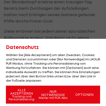
Der Blondschopf erlebte einen traurigen Tag.
Bereits beim Durchsagen der Aufstellungen
hallten nach Erklingen seines Namens gellende
Pfiffe durchs Prater-Oval.
Diese ertönten bei jedem seiner sporadischen
Ballkontakte erneut. Und damit nicht genug,
enthüllten auch die FAK-Fans in Hälfte eins ein
Datenschutz
Spruchband mit der Aufschrift: „R.K. Parasit statt
Wählen Sie [Alle Akzeptieren] um allen Zwecken, Cookies
Barazite – What the fuck“
und Diensten zuzustimmen oder [Nur Notwendige] im LAOLA1
PUR Modus, ohne Tracking uns Peronsalisierung von
Seine Rapid-Vergangenheit bleibt den violetten
Werbung fortzufahren. Sie können mit [Optionen] auch eine
individuelle Auswahl zu treffen. Sie können Ihre Einstellungen
Anhängern weiterhin ein Dorn im Auge. Kienast
jederzeit über den Button links unten bzw. über den Link in
ließ sich nach dem Match jedoch nichts
der Fußzeile anpassen.
anmerken. „Ich bin Profi genug, um diese Aktion
ALLE
NUR
wegzustecken. Es war ein Match wie jedes
AKZEPTIEREN
OPTIONEN
NOTWENDIGE
Tracking und
Weiter mit PUR-Abo
andere.“
Personalisierung