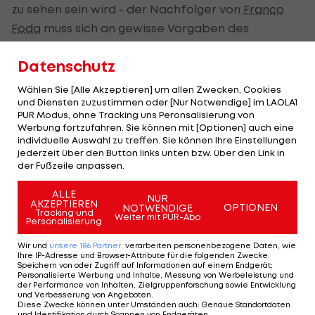
zu sehen sein wird - der Nachfolger von
Franco
Foda
muss sich an gewisse Vorgaben des
designierten Geschäftsführers halten.
Datenschutz
"Ich habe alle Kompetenzen im sportlichen
Wählen Sie [Alle Akzeptieren] um allen Zwecken, Cookies
Bereich und kann mich in dem vom Aufsichtsrat
und Diensten zuzustimmen oder [Nur Notwendige] im LAOLA1
gesteckten finanziellen Rahmen frei bewegen."
PUR Modus, ohne Tracking uns Peronsalisierung von
Werbung fortzufahren. Sie können mit [Optionen] auch eine
individuelle Auswahl zu treffen. Sie können Ihre Einstellungen
Kader muss reduziert werden
jederzeit über den Button links unten bzw. über den Link in
der Fußzeile anpassen.
Allzu viel finanziellen Spielraum hat der Trainer
der U20-WM-Vierten von 2007 jedoch nicht,
ALLE
NUR
AKZEPTIEREN
OPTIONEN
NOTWENDIGE
schließlich muss der Kader reduziert werden.
Tracking und
Weiter mit PUR-Abo
Personalisierung
"Mein Ziel ist es, mit weniger gleich viel zu
Wir und
unsere
186
Partner
verarbeiten personenbezogene Daten, wie
Ihre IP-Adresse und Browser-Attribute für die folgenden Zwecke
:
erreichen", betonte Gludovatz. In der kommenden
Speichern von oder Zugriff auf Informationen auf einem Endgerät;
Personalisierte Werbung und Inhalte, Messung von Werbeleistung und
Saison den Meistertitel zu erwarten, sei zu hoch
der Performance von Inhalten, Zielgruppenforschung sowie Entwicklung
und Verbesserung von Angeboten
.
gegriffen. "Aber die Teilnahme an einem
Diese Zwecke können unter Umständen auch
:
Genaue Standortdaten
und Identifikation durch Scannen von Endgeräten
.