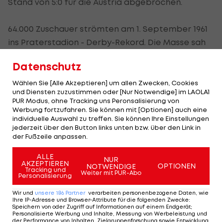
Stand von 5:0 für die Austria abgebrochen.
64.000 Zuschauer strömten am 1. September 1961
ins Praterstadion - Derby-Rekord. Die Masse sah
einen 2:1-Sieg der Austria.
Datenschutz
Derby in der Südtstadt
Wählen Sie [Alle Akzeptieren] um allen Zwecken, Cookies
und Diensten zuzustimmen oder [Nur Notwendige] im LAOLA1
PUR Modus, ohne Tracking uns Peronsalisierung von
Am 1. Dezember 1973 kämpften Austria und Rapid
Werbung fortzufahren. Sie können mit [Optionen] auch eine
zum einzigen Mal außerhalb von Wien um
individuelle Auswahl zu treffen. Sie können Ihre Einstellungen
jederzeit über den Button links unten bzw. über den Link in
Meisterschaftszähler. Die Austria gewann das
der Fußzeile anpassen.
nach dem Abbruch vom September 1973 in der
Südstadt ausgetragene Wiederholungsspiel 3:1.
ALLE
NUR
AKZEPTIEREN
OPTIONEN
NOTWENDIGE
Freundschaftsspiele zwischen den beiden Teams
Tracking und
Weiter mit PUR-Abo
Personalisierung
gab es im Laufe der Jahrzehnte in Budapest,
Wir und
unsere
186
Partner
verarbeiten personenbezogene Daten, wie
Güssing, Wiener Neudorf und sogar in Turin (Jänner
Ihre IP-Adresse und Browser-Attribute für die folgenden Zwecke
:
Speichern von oder Zugriff auf Informationen auf einem Endgerät;
1925).
Personalisierte Werbung und Inhalte, Messung von Werbeleistung und
der Performance von Inhalten, Zielgruppenforschung sowie Entwicklung