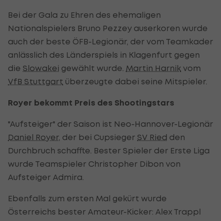
Bei der Gala zu Ehren des ehemaligen
Nationalspielers Bruno Pezzey auserkoren wurde
auch der beste ÖFB-Legionär, der vom Teamkader
anlässlich des Länderspiels in Klagenfurt gegen
die
Slowakei
gewählt wurde.
Martin Harnik
vom
VfB Stuttgart
überzeugte dabei seine Mitspieler.
Royer bekommt Preis des Shootingstars
"Aufsteiger" der Saison ist Neo-Hannover-Legionär
Daniel Royer
, der bei Cupsieger
SV Ried
den
Durchbruch schaffte. Bester Spieler der Erste Liga
wurde Teamspieler Christopher Dibon von
Aufsteiger Admira.
Ebenfalls zum ersten Mal gekürt wurde
Österreichs bester Amateur-Kicker: Alex Trappl