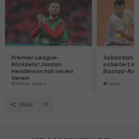
Premier-League-
Sebastian O
Rückkehr! Jordan
scheitert in
Henderson hat neuen
Bastad-Run
Verein
Premier League
Tennis
TEILEN