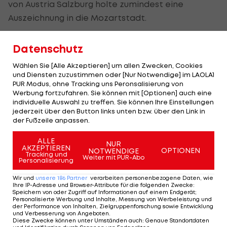
von Austria Salzburg holte zumindest eine
Auszeichnung in die Mozartstadt.
Bei den Damen ging der Titel "Spielerin des
Datenschutz
Jahres" an Cornelia Haas von LUV Graz. Team des
Wählen Sie [Alle Akzeptieren] um allen Zwecken, Cookies
Jahres wurde Vizemeister FC Südburgenland. Als
und Diensten zuzustimmen oder [Nur Notwendige] im LAOLA1
Schiedsrichter der Saison durfte sich der
PUR Modus, ohne Tracking uns Peronsalisierung von
Werbung fortzufahren. Sie können mit [Optionen] auch eine
Vorarlberger Thomas Gangl beklatschen lassen.
individuelle Auswahl zu treffen. Sie können Ihre Einstellungen
jederzeit über den Button links unten bzw. über den Link in
der Fußzeile anpassen.
Kategorie
Spieler
Verein
ALLE
NUR
Spieler der
AKZEPTIEREN
Zlatko
OPTIONEN
NOTWENDIGE
Austria Wien
Tracking und
Weiter mit PUR-Abo
Saison
Personalisierung
Junuzovic
Wir und
unsere
186
Partner
verarbeiten personenbezogene Daten, wie
Spielerin der
Cornelia
Ihre IP-Adresse und Browser-Attribute für die folgenden Zwecke
:
LUV Graz
Speichern von oder Zugriff auf Informationen auf einem Endgerät;
Saison
Haas
Personalisierte Werbung und Inhalte, Messung von Werbeleistung und
der Performance von Inhalten, Zielgruppenforschung sowie Entwicklung
und Verbesserung von Angeboten
.
Trainer der
Franco
Diese Zwecke können unter Umständen auch
:
Genaue Standortdaten
Sturm Graz