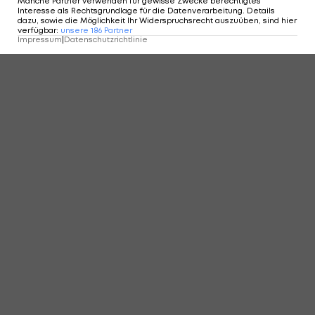
Manche Partner verwenden für gewisse Zwecke berechtigtes
Interesse als Rechtsgrundlage für die Datenverarbeitung. Details
dazu, sowie die Möglichkeit Ihr Widerspruchsrecht auszuüben, sind hier
verfügbar
:
unsere
186
Partner
Impressum
|
Datenschutzrichtlinie