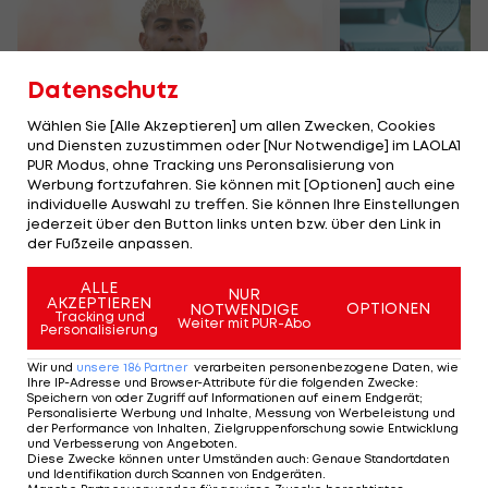
Datenschutz
Wählen Sie [Alle Akzeptieren] um allen Zwecken, Cookies
und Diensten zuzustimmen oder [Nur Notwendige] im LAOLA1
PUR Modus, ohne Tracking uns Peronsalisierung von
Werbung fortzufahren. Sie können mit [Optionen] auch eine
Party mit bezahlten
Trainer-Ham
individuelle Auswahl zu treffen. Sie können Ihre Einstellungen
Kleinwüchsigen?
Zverev bahnt
jederzeit über den Button links unten bzw. über den Link in
Aufregung um Yamal
der Fußzeile anpassen.
International
Tennis
ALLE
NUR
AKZEPTIEREN
OPTIONEN
NOTWENDIGE
Tracking und
Weiter mit PUR-Abo
Personalisierung
TEILEN
Wir und
unsere
186
Partner
verarbeiten personenbezogene Daten, wie
Ihre IP-Adresse und Browser-Attribute für die folgenden Zwecke
:
Speichern von oder Zugriff auf Informationen auf einem Endgerät;
Personalisierte Werbung und Inhalte, Messung von Werbeleistung und
der Performance von Inhalten, Zielgruppenforschung sowie Entwicklung
und Verbesserung von Angeboten
.
KOMMENTARE
Diese Zwecke können unter Umständen auch
:
Genaue Standortdaten
und Identifikation durch Scannen von Endgeräten
.