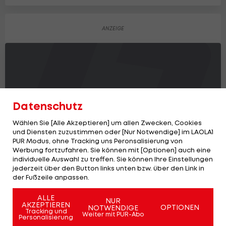
Datenschutz
Wählen Sie [Alle Akzeptieren] um allen Zwecken, Cookies
und Diensten zuzustimmen oder [Nur Notwendige] im LAOLA1
PUR Modus, ohne Tracking uns Peronsalisierung von
Werbung fortzufahren. Sie können mit [Optionen] auch eine
individuelle Auswahl zu treffen. Sie können Ihre Einstellungen
jederzeit über den Button links unten bzw. über den Link in
der Fußzeile anpassen.
Oranje-Star hört endgültig auf
Fußball
ALLE
NUR
AKZEPTIEREN
OPTIONEN
NOTWENDIGE
Tracking und
Weiter mit PUR-Abo
Personalisierung