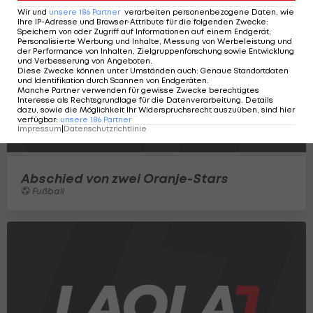
Wir und
unsere
186
Partner
verarbeiten personenbezogene Daten, wie
Ihre IP-Adresse und Browser-Attribute für die folgenden Zwecke
:
Speichern von oder Zugriff auf Informationen auf einem Endgerät;
Personalisierte Werbung und Inhalte, Messung von Werbeleistung und
der Performance von Inhalten, Zielgruppenforschung sowie Entwicklung
und Verbesserung von Angeboten
.
Diese Zwecke können unter Umständen auch
:
Genaue Standortdaten
und Identifikation durch Scannen von Endgeräten
.
Manche Partner verwenden für gewisse Zwecke berechtigtes
Interesse als Rechtsgrundlage für die Datenverarbeitung. Details
dazu, sowie die Möglichkeit Ihr Widerspruchsrecht auszuüben, sind hier
verfügbar
:
unsere
186
Partner
Impressum
|
Datenschutzrichtlinie
Abschied von zwei Oranje-Stars
Fußball