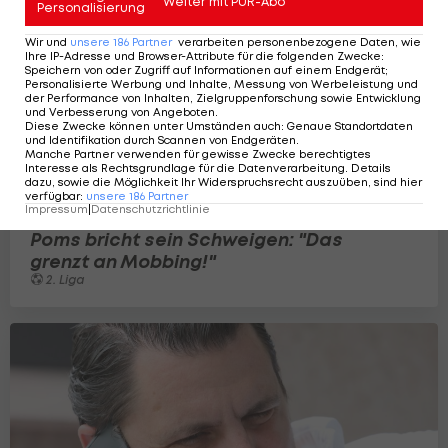
Weiter mit PUR-Abo
Personalisierung
Wir und
unsere
186
Partner
verarbeiten personenbezogene Daten, wie
Ihre IP-Adresse und Browser-Attribute für die folgenden Zwecke
:
Speichern von oder Zugriff auf Informationen auf einem Endgerät;
Personalisierte Werbung und Inhalte, Messung von Werbeleistung und
der Performance von Inhalten, Zielgruppenforschung sowie Entwicklung
und Verbesserung von Angeboten
.
Diese Zwecke können unter Umständen auch
:
Genaue Standortdaten
und Identifikation durch Scannen von Endgeräten
.
Manche Partner verwenden für gewisse Zwecke berechtigtes
Interesse als Rechtsgrundlage für die Datenverarbeitung. Details
dazu, sowie die Möglichkeit Ihr Widerspruchsrecht auszuüben, sind hier
verfügbar
:
unsere
186
Partner
Impressum
|
Datenschutzrichtlinie
Poms bricht sein Schweigen: "Das
grenzt an Mobbing!"
2. Liga