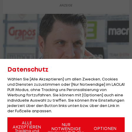
Datenschutz
Wählen Sie [Alle Akzeptieren] um allen Zwecken, Cookies
und Diensten zuzustimmen oder [Nur Notwendige] im LAOLA1
PUR Modus, ohne Tracking uns Peronsalisierung von
Leoben-Obmann äußert sich nach
Werbung fortzufahren. Sie können mit [Optionen] auch eine
individuelle Auswahl zu treffen. Sie können Ihre Einstellungen
Vorwürfen von Poms
jederzeit über den Button links unten bzw. über den Link in
2. Liga
der Fußzeile anpassen.
ALLE
NUR
AKZEPTIEREN
OPTIONEN
NOTWENDIGE
Tracking und