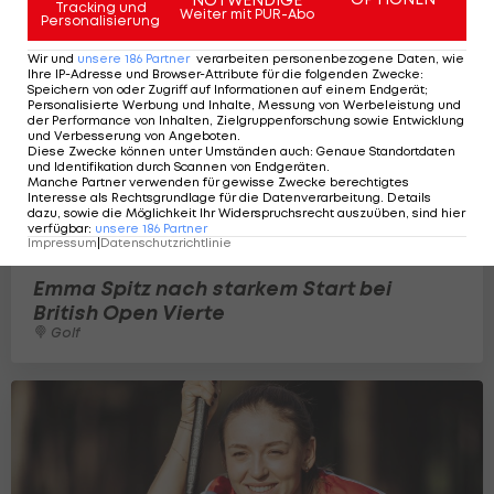
Tracking und
Weiter mit PUR-Abo
Personalisierung
Wir und
unsere
186
Partner
verarbeiten personenbezogene Daten, wie
Ihre IP-Adresse und Browser-Attribute für die folgenden Zwecke
:
Speichern von oder Zugriff auf Informationen auf einem Endgerät;
Personalisierte Werbung und Inhalte, Messung von Werbeleistung und
der Performance von Inhalten, Zielgruppenforschung sowie Entwicklung
und Verbesserung von Angeboten
.
Diese Zwecke können unter Umständen auch
:
Genaue Standortdaten
und Identifikation durch Scannen von Endgeräten
.
Manche Partner verwenden für gewisse Zwecke berechtigtes
Interesse als Rechtsgrundlage für die Datenverarbeitung. Details
dazu, sowie die Möglichkeit Ihr Widerspruchsrecht auszuüben, sind hier
verfügbar
:
unsere
186
Partner
Impressum
|
Datenschutzrichtlinie
Emma Spitz nach starkem Start bei
British Open Vierte
Golf