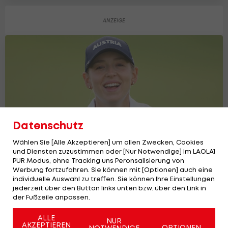
Datenschutz
Wählen Sie [Alle Akzeptieren] um allen Zwecken, Cookies
und Diensten zuzustimmen oder [Nur Notwendige] im LAOLA1
PUR Modus, ohne Tracking uns Peronsalisierung von
Werbung fortzufahren. Sie können mit [Optionen] auch eine
Spitz fiel bei British Open zurück,
individuelle Auswahl zu treffen. Sie können Ihre Einstellungen
schaffte aber Cut
jederzeit über den Button links unten bzw. über den Link in
der Fußzeile anpassen.
Golf
ALLE
NUR
AKZEPTIEREN
OPTIONEN
NOTWENDIGE