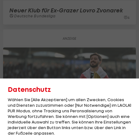
Neuer Klub für Ex-Grazer Lovro Zvonarek
Deutsche Bundesliga
4
Datenschutz
Wählen Sie [Alle Akzeptieren] um allen Zwecken, Cookies
und Diensten zuzustimmen oder [Nur Notwendige] im LAOLA1
PUR Modus, ohne Tracking uns Peronsalisierung von
Werbung fortzufahren. Sie können mit [Optionen] auch eine
individuelle Auswahl zu treffen. Sie können Ihre Einstellungen
jederzeit über den Button links unten bzw. über den Link in
England-Interesse: Verliert Sturm den
der Fußzeile anpassen.