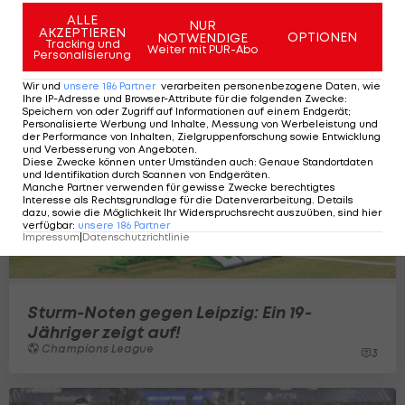
Spieler der Saison?
ALLE
Bundesliga
NUR
66
AKZEPTIEREN
OPTIONEN
NOTWENDIGE
Tracking und
Weiter mit PUR-Abo
Personalisierung
Wir und
unsere
186
Partner
verarbeiten personenbezogene Daten, wie
Ihre IP-Adresse und Browser-Attribute für die folgenden Zwecke
:
Speichern von oder Zugriff auf Informationen auf einem Endgerät;
Personalisierte Werbung und Inhalte, Messung von Werbeleistung und
der Performance von Inhalten, Zielgruppenforschung sowie Entwicklung
und Verbesserung von Angeboten
.
Diese Zwecke können unter Umständen auch
:
Genaue Standortdaten
und Identifikation durch Scannen von Endgeräten
.
Manche Partner verwenden für gewisse Zwecke berechtigtes
Interesse als Rechtsgrundlage für die Datenverarbeitung. Details
dazu, sowie die Möglichkeit Ihr Widerspruchsrecht auszuüben, sind hier
verfügbar
:
unsere
186
Partner
Impressum
|
Datenschutzrichtlinie
Sturm-Noten gegen Leipzig: Ein 19-
Jähriger zeigt auf!
Champions League
3