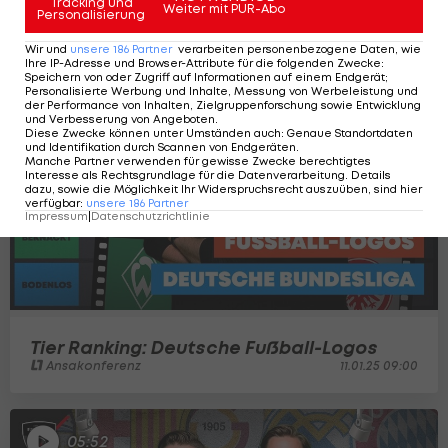
Tracking und
Weiter mit PUR-Abo
Personalisierung
Wir und
unsere
186
Partner
verarbeiten personenbezogene Daten, wie
Ihre IP-Adresse und Browser-Attribute für die folgenden Zwecke
:
Speichern von oder Zugriff auf Informationen auf einem Endgerät;
Personalisierte Werbung und Inhalte, Messung von Werbeleistung und
21:55
der Performance von Inhalten, Zielgruppenforschung sowie Entwicklung
und Verbesserung von Angeboten
.
Diese Zwecke können unter Umständen auch
:
Genaue Standortdaten
und Identifikation durch Scannen von Endgeräten
.
Manche Partner verwenden für gewisse Zwecke berechtigtes
Interesse als Rechtsgrundlage für die Datenverarbeitung. Details
dazu, sowie die Möglichkeit Ihr Widerspruchsrecht auszuüben, sind hier
verfügbar
:
unsere
186
Partner
Impressum
|
Datenschutzrichtlinie
Tier Ranking: Deutsche Fußball-Logos
Ansakonferenz
11.01.25 09:00
05:52