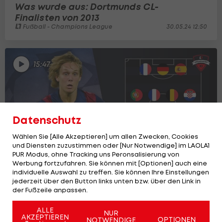
Was wurde aus: Dortmunds CL-
Finalisten von 2013
Fußball - Champions League
30.05.24 12:50
15:47
Datenschutz
Wählen Sie [Alle Akzeptieren] um allen Zwecken, Cookies
und Diensten zuzustimmen oder [Nur Notwendige] im LAOLA1
PUR Modus, ohne Tracking uns Peronsalisierung von
Werbung fortzufahren. Sie können mit [Optionen] auch eine
individuelle Auswahl zu treffen. Sie können Ihre Einstellungen
jederzeit über den Button links unten bzw. über den Link in
Die jüngste Champions-League-Elf aller
der Fußzeile anpassen.
Zeiten
Champions League
30.05.25 08:00
ALLE
NUR
AKZEPTIEREN
OPTIONEN
NOTWENDIGE