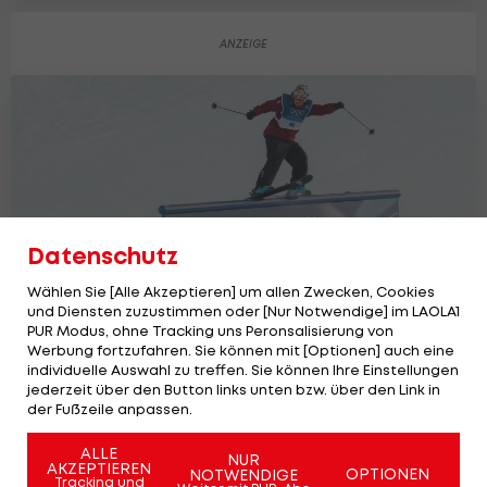
Datenschutz
Wählen Sie [Alle Akzeptieren] um allen Zwecken, Cookies
und Diensten zuzustimmen oder [Nur Notwendige] im LAOLA1
PUR Modus, ohne Tracking uns Peronsalisierung von
Werbung fortzufahren. Sie können mit [Optionen] auch eine
individuelle Auswahl zu treffen. Sie können Ihre Einstellungen
Wolf im Freeski-Slopestyle Neunte -
jederzeit über den Button links unten bzw. über den Link in
Gold an Gremaud
der Fußzeile anpassen.
Olympia
ALLE
NUR
AKZEPTIEREN
OPTIONEN
NOTWENDIGE
Tracking und