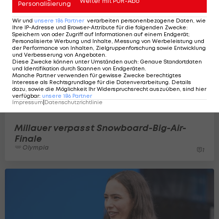
Weiter mit PUR-Abo
Personalisierung
Wir und
unsere
186
Partner
verarbeiten personenbezogene Daten, wie
Ihre IP-Adresse und Browser-Attribute für die folgenden Zwecke
:
Speichern von oder Zugriff auf Informationen auf einem Endgerät;
Personalisierte Werbung und Inhalte, Messung von Werbeleistung und
der Performance von Inhalten, Zielgruppenforschung sowie Entwicklung
und Verbesserung von Angeboten
.
Diese Zwecke können unter Umständen auch
:
Genaue Standortdaten
und Identifikation durch Scannen von Endgeräten
.
Manche Partner verwenden für gewisse Zwecke berechtigtes
Interesse als Rechtsgrundlage für die Datenverarbeitung. Details
dazu, sowie die Möglichkeit Ihr Widerspruchsrecht auszuüben, sind hier
verfügbar
:
unsere
186
Partner
Impressum
|
Datenschutzrichtlinie
Millauer verpasst Snowboard-Big-Air-
Finale
Olympia
1