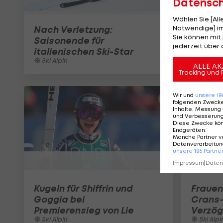
Datensc
Wählen Sie [Al
Nach Verletzung:
Notwendige] im
Sie können mit 
Saisonende für
jederzeit über 
italienischen Ski-Star
Ski Alpin
ALLE AK
Tracking und 
Wir und
unsere
18
folgenden Zweck
Inhalte, Messung 
und Verbesserun
Diese Zwecke kö
Endgeräten
.
Manche Partner v
Datenverarbeitung
unsere
186
Partne
Impressum
|
Datens
Kugeln für Shiffrin und
Frauen
Goggia bei
Crans
Premierensieg von Lie
Verzö
Ski Alpin
Ski Alpi