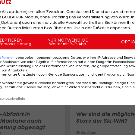
hutz
le Akzeptieren] um allen Zwecken, Cookies und Diensten zuzustimme
Hütter geschlagen! 
 LAOLA1 PUR Modus, ohne Tracking uns Peronsalisierung von Werbung
[Optionen] auch eine individuelle Auswahl zu treffen. Sie können Ihre
beendet die Saison
den Button links unten bzw. über den Link in der Fußzeile anpassen.
ohne Kugel
Ski Alpin
ZEPTIEREN
NUR NOTWENDIGE
OPTI
Personalisierung
Weiter mit PUR-Abo
6
Partner
verarbeiten personenbezogene Daten, wie Ihre IP-Adresse und Browser-
e
:
Speichern von oder Zugriff auf Informationen auf einem Endgerät; Personalisi
von Werbeleistung und der Performance von Inhalten, Zielgruppenforschung sow
g von Angeboten
.
nnen unter Umständen auch
:
Genaue Standortdaten und Identifikation durch Sca
erwenden für gewisse Zwecke berechtigtes Interesse als Rechtsgrundlage für d
. Details dazu, sowie die Möglichkeit Ihr Widerspruchsrecht auszuüben, sind hie
r
chutzrichtlinie
-Abfahrt in
Wer sind die möglic
-Montana nach
Stars der Ski-WM?
gerung abgesagt
n
Ski Alpin