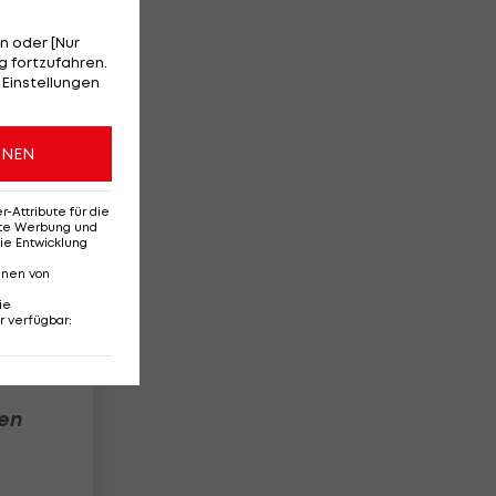
n oder [Nur
ÖSV
 fortzufahren.
 Einstellungen
ONEN
Attribute für die
erte Werbung und
ie Entwicklung
nnen von
ie
r verfügbar
:
hen