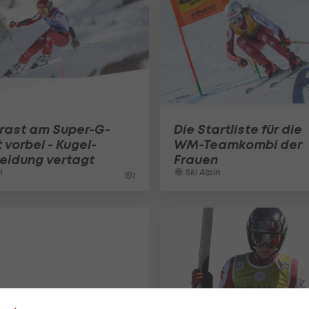
 rast am Super-G-
Die Startliste für die
 vorbei - Kugel-
WM-Teamkombi der
eidung vertagt
Frauen
n
Ski Alpin
1