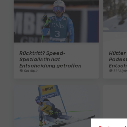
Rücktritt? Speed-
Hütter
Spezialistin hat
Podest
Entscheidung getroffen
Entsch
Ski Alpin
Ski Alpi