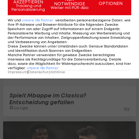
AKZEPTIEREN
OPTIONEN
NOTWENDIGE
Tracking und
Weiter mit PUR-Abo
Personalisierung
Wir und
unsere
186
Partner
verarbeiten personenbezogene Daten, wie
Ihre IP-Adresse und Browser-Attribute für die folgenden Zwecke
:
Speichern von oder Zugriff auf Informationen auf einem Endgerät;
Personalisierte Werbung und Inhalte, Messung von Werbeleistung und
der Performance von Inhalten, Zielgruppenforschung sowie Entwicklung
und Verbesserung von Angeboten
.
Diese Zwecke können unter Umständen auch
:
Genaue Standortdaten
und Identifikation durch Scannen von Endgeräten
.
Manche Partner verwenden für gewisse Zwecke berechtigtes
Interesse als Rechtsgrundlage für die Datenverarbeitung. Details
dazu, sowie die Möglichkeit Ihr Widerspruchsrecht auszuüben, sind hier
verfügbar
:
unsere
186
Partner
Impressum
|
Datenschutzrichtlinie
Spielt Mbappe im Clasico?
Entscheidung gefallen
La Liga
2