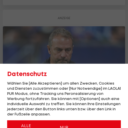
Datenschutz
Wählen Sie [Alle Akzeptieren] um allen Zwecken, Cookies
und Diensten zuzustimmen oder [Nur Notwendige] im LAOLA1
PUR Modus, ohne Tracking uns Peronsalisierung von
Werbung fortzufahren. Sie können mit [Optionen] auch eine
individuelle Auswahl zu treffen. Sie können Ihre Einstellungen
Hansi Flicks Vater verstirbt vor Clasico
jederzeit über den Button links unten bzw. über den Link in
La Liga
1
der Fußzeile anpassen.
ALLE
NUR