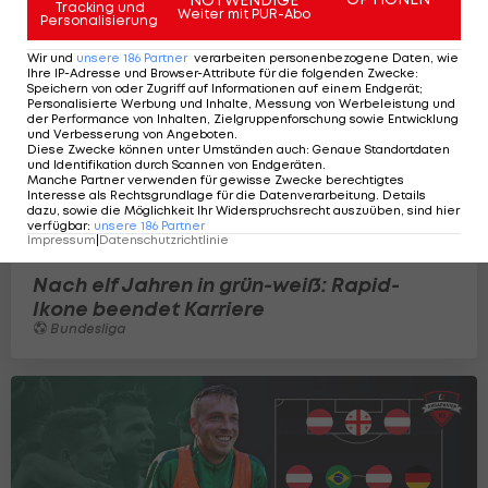
Tracking und
Weiter mit PUR-Abo
Personalisierung
Wir und
unsere
186
Partner
verarbeiten personenbezogene Daten, wie
Ihre IP-Adresse und Browser-Attribute für die folgenden Zwecke
:
Speichern von oder Zugriff auf Informationen auf einem Endgerät;
Personalisierte Werbung und Inhalte, Messung von Werbeleistung und
der Performance von Inhalten, Zielgruppenforschung sowie Entwicklung
und Verbesserung von Angeboten
.
Diese Zwecke können unter Umständen auch
:
Genaue Standortdaten
und Identifikation durch Scannen von Endgeräten
.
Manche Partner verwenden für gewisse Zwecke berechtigtes
Interesse als Rechtsgrundlage für die Datenverarbeitung. Details
dazu, sowie die Möglichkeit Ihr Widerspruchsrecht auszuüben, sind hier
verfügbar
:
unsere
186
Partner
Impressum
|
Datenschutzrichtlinie
Nach elf Jahren in grün-weiß: Rapid-
Ikone beendet Karriere
Bundesliga