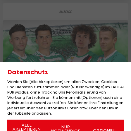
Datenschutz
Wählen Sie [Alle Akzeptieren] um allen Zwecken, Cookies
und Diensten zuzustimmen oder [Nur Notwendige] im LAOLA1
PUR Modus, ohne Tracking uns Peronsalisierung von
Werbung fortzufahren. Sie können mit [Optionen] auch eine
Wie geht's eigentlich...? So schlagen
individuelle Auswahl zu treffen. Sie können Ihre Einstellungen
sich die Rapid-Abgänge
jederzeit über den Button links unten bzw. über den Link in
der Fußzeile anpassen.
Bundesliga
59
ALLE
NUR
AKZEPTIEREN
OPTIONEN
NOTWENDIGE