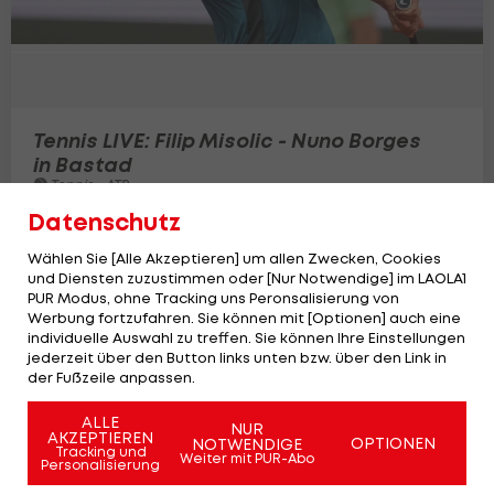
Tennis LIVE: Filip Misolic - Nuno Borges
in Bastad
Tennis - ATP
12
Datenschutz
Wählen Sie [Alle Akzeptieren] um allen Zwecken, Cookies
und Diensten zuzustimmen oder [Nur Notwendige] im LAOLA1
PUR Modus, ohne Tracking uns Peronsalisierung von
Werbung fortzufahren. Sie können mit [Optionen] auch eine
individuelle Auswahl zu treffen. Sie können Ihre Einstellungen
jederzeit über den Button links unten bzw. über den Link in
der Fußzeile anpassen.
ALLE
NUR
AKZEPTIEREN
OPTIONEN
NOTWENDIGE
Tracking und
Weiter mit PUR-Abo
Personalisierung