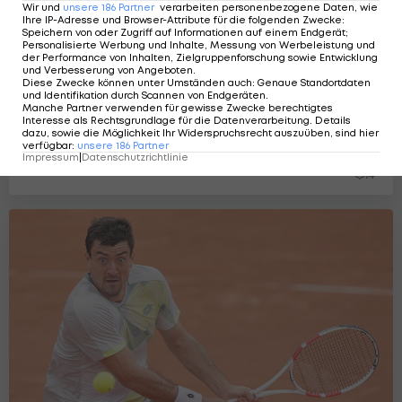
Wir und
unsere
186
Partner
verarbeiten personenbezogene Daten, wie
Ihre IP-Adresse und Browser-Attribute für die folgenden Zwecke
:
Speichern von oder Zugriff auf Informationen auf einem Endgerät;
Personalisierte Werbung und Inhalte, Messung von Werbeleistung und
der Performance von Inhalten, Zielgruppenforschung sowie Entwicklung
und Verbesserung von Angeboten
.
Diese Zwecke können unter Umständen auch
:
Genaue Standortdaten
und Identifikation durch Scannen von Endgeräten
.
Manche Partner verwenden für gewisse Zwecke berechtigtes
Interesse als Rechtsgrundlage für die Datenverarbeitung. Details
Top 100 winken: Misolic übersteht in
dazu, sowie die Möglichkeit Ihr Widerspruchsrecht auszuüben, sind hier
verfügbar
:
unsere
186
Partner
Bastad erste Runde
Impressum
|
Datenschutzrichtlinie
Tennis - ATP
14