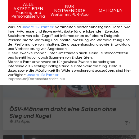
Männer-RTL in Sun Valley
ALLE
NUR
AKZEPTIEREN
Ski Alpin
OPTIONEN
NOTWENDIGE
2
Tracking und
Weiter mit PUR-Abo
Personalisierung
Wir und
unsere
186
Partner
verarbeiten personenbezogene Daten, wie
Ihre IP-Adresse und Browser-Attribute für die folgenden Zwecke
:
Speichern von oder Zugriff auf Informationen auf einem Endgerät;
Personalisierte Werbung und Inhalte, Messung von Werbeleistung und
der Performance von Inhalten, Zielgruppenforschung sowie Entwicklung
und Verbesserung von Angeboten
.
Diese Zwecke können unter Umständen auch
:
Genaue Standortdaten
und Identifikation durch Scannen von Endgeräten
.
Manche Partner verwenden für gewisse Zwecke berechtigtes
Interesse als Rechtsgrundlage für die Datenverarbeitung. Details
dazu, sowie die Möglichkeit Ihr Widerspruchsrecht auszuüben, sind hier
verfügbar
:
unsere
186
Partner
Impressum
|
Datenschutzrichtlinie
ÖSV-Männern droht eine Saison ohne
Sieg und Kugel
Ski Alpin
1